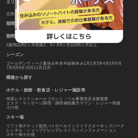
エリアから探す
北海道
東北
関東
北陸
甲信越
東海
関西
中国
四国
九州
沖縄
期間から探す
期間
2週間以内
1ヶ月前後
2，3ヶ月
6ヶ月以内
6ヶ月以上
シーズン
ゴールデンウィーク
夏休み
年末年始
春休み
1月
2月
3月
4月
5月
6月
7月
8月
9月
10月
11月
12月
職種から探す
ホテル・旅館・飲食店・レジャー施設等
仲居
レストランホール
フロント・ベル
事務
売店
全般業務
エステ・マッサージ
調理・調理補助
裏方
マリン・レジャー関連
その他
スキー場
リフト係
チケット販売
パトロール
インストラクター
キッズパーク
レンタル・ショップ
ゲレンデレストラン
インフォメーション
スキー場その他