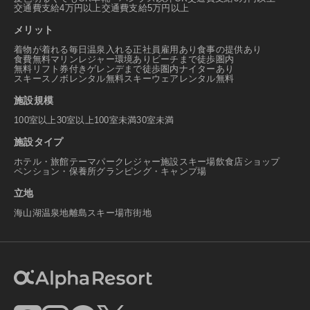
交通費支給4万円以上
交通費支給5万円以上
メリット
着物が着れる
毎日温泉入れる
正社員雇用あり
食事の提供あり
食費無料
マリンレジャー環境あり
ビーチまで徒歩圏内
無料リフト券付き
ゲレンデまで徒歩圏内
ナイターあり
スキースノボレンタル無料
スキーウェアレンタル無料
施設規模
100室以上
30室以上100室未満
30室未満
施設タイプ
ホテル・旅館
テーマパーク
レジャー施設
スキー場
飲食店
ショップ
ペンション・保養所
グランピング・キャンプ場
立地
海
山
湖
温泉地
離島
スキー場
市街地