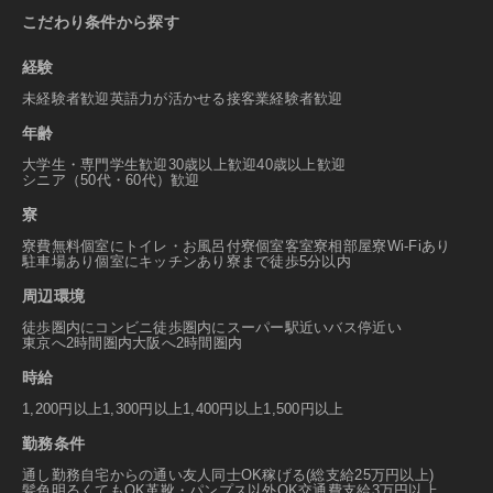
こだわり条件から探す
経験
未経験者歓迎
英語力が活かせる
接客業経験者歓迎
年齢
大学生・専門学生歓迎
30歳以上歓迎
40歳以上歓迎
シニア（50代・60代）歓迎
寮
寮費無料
個室にトイレ・お風呂付
寮個室
客室寮
相部屋寮
Wi-Fiあり
駐車場あり
個室にキッチンあり
寮まで徒歩5分以内
周辺環境
徒歩圏内にコンビニ
徒歩圏内にスーパー
駅近い
バス停近い
東京へ2時間圏内
大阪へ2時間圏内
時給
1,200円以上
1,300円以上
1,400円以上
1,500円以上
勤務条件
通し勤務
自宅からの通い
友人同士OK
稼げる(総支給25万円以上)
髪色明るくてもOK
革靴・パンプス以外OK
交通費支給3万円以上