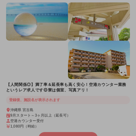
【人間関係◎】満了率＆延長率も高く安心！空港カウンター業務
というレア求人です😊寮は個室、写真アリ！
登録後、施設名が表示されます
沖縄県 宮古島
9月スタート～3ヶ月以上（延長可）
空港カウンター受付
1,080円
（時給）