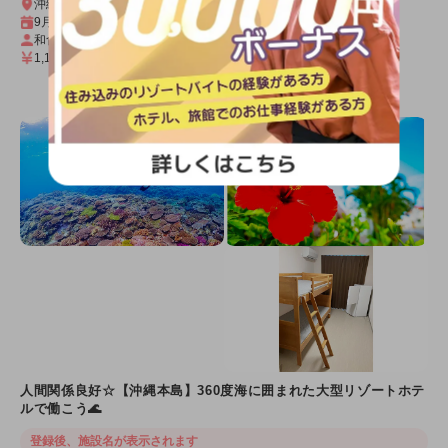
沖縄県 本島
9月スタート～3ヶ月以上（延長可）
和食調理補助
1,100円
（時給）
詳細を見る
人間関係良好☆【沖縄本島】360度海に囲まれた大型リゾートホテ
ルで働こう🌊
登録後、施設名が表示されます