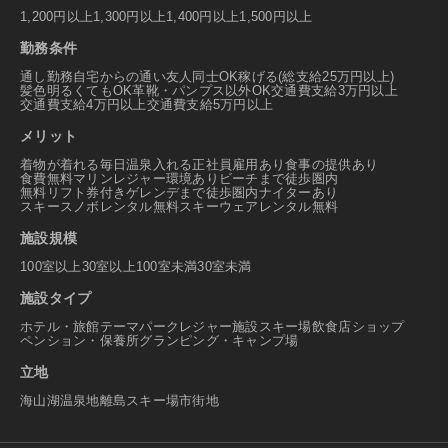
1,200円以上
1,300円以上
1,400円以上
1,500円以上
勤務条件
通し勤務
自宅からの通い
友人同士OK
稼げる(総支給25万円以上)
髪色明るくてもOK
革靴・パンプス以外OK
交通費支給3万円以上
交通費支給4万円以上
交通費支給5万円以上
メリット
着物が着れる
毎日温泉入れる
正社員雇用あり
食事の提供あり
食費無料
マリンレジャー環境あり
ビーチまで徒歩圏内
無料リフト券付き
ゲレンデまで徒歩圏内
ナイターあり
スキースノボレンタル無料
スキーウェアレンタル無料
施設規模
100室以上
30室以上100室未満
30室未満
施設タイプ
ホテル・旅館
テーマパーク
レジャー施設
スキー場
飲食店
ショップ
ペンション・保養所
グランピング・キャンプ場
立地
海
山
湖
温泉地
離島
スキー場
市街地