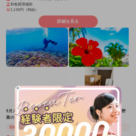
和食調理補助
1,100円
（時給）
詳細を見る
×
9月スタート！沖縄はまだまだ真夏✨自炊レベルから応募OK👍野
菜のカットや盛り付けのお仕事です😊
登録後、施設名が表示されます