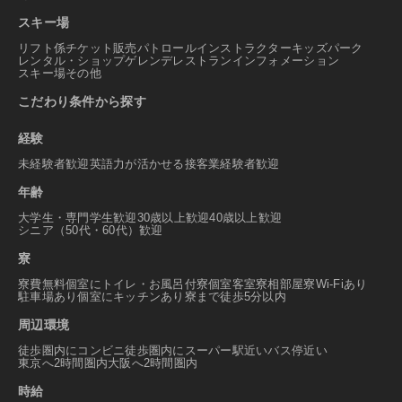
スキー場
リフト係
チケット販売
パトロール
インストラクター
キッズパーク
レンタル・ショップ
ゲレンデレストラン
インフォメーション
スキー場その他
こだわり条件から探す
経験
未経験者歓迎
英語力が活かせる
接客業経験者歓迎
年齢
大学生・専門学生歓迎
30歳以上歓迎
40歳以上歓迎
シニア（50代・60代）歓迎
寮
寮費無料
個室にトイレ・お風呂付
寮個室
客室寮
相部屋寮
Wi-Fiあり
駐車場あり
個室にキッチンあり
寮まで徒歩5分以内
周辺環境
徒歩圏内にコンビニ
徒歩圏内にスーパー
駅近い
バス停近い
東京へ2時間圏内
大阪へ2時間圏内
時給