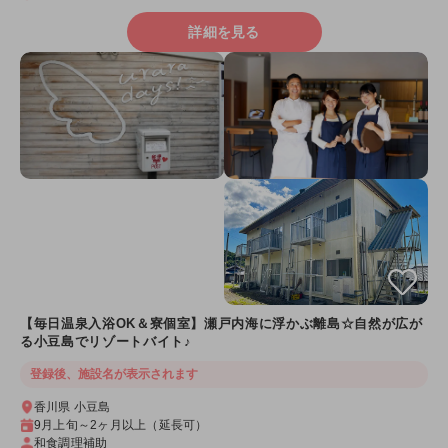
詳細を見る
【毎日温泉入浴OK＆寮個室】瀬戸内海に浮かぶ離島☆自然が広が
る小豆島でリゾートバイト♪
登録後、施設名が表示されます
香川県 小豆島
9月上旬～2ヶ月以上（延長可）
和食調理補助