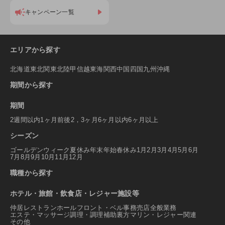
キャンペーン一覧
エリアから探す
北海道
東北
関東
北陸
甲信越
東海
関西
中国
四国
九州
沖縄
期間から探す
期間
2週間以内
1ヶ月前後
2，3ヶ月
6ヶ月以内
6ヶ月以上
シーズン
ゴールデンウィーク
夏休み
年末年始
春休み
1月
2月
3月
4月
5月
6月
7月
8月
9月
10月
11月
12月
職種から探す
ホテル・旅館・飲食店・レジャー施設等
仲居
レストランホール
フロント・ベル
事務
売店
全般業務
エステ・マッサージ
調理・調理補助
裏方
マリン・レジャー関連
その他