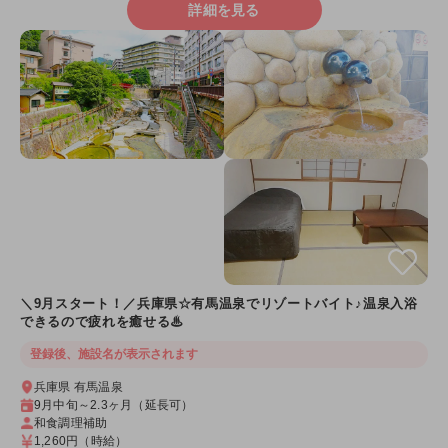
詳細を見る
＼9月スタート！／兵庫県☆有馬温泉でリゾートバイト♪温泉入浴
できるので疲れを癒せる♨
登録後、施設名が表示されます
兵庫県 有馬温泉
9月中旬～2.3ヶ月（延長可）
和食調理補助
1,260円
（時給）