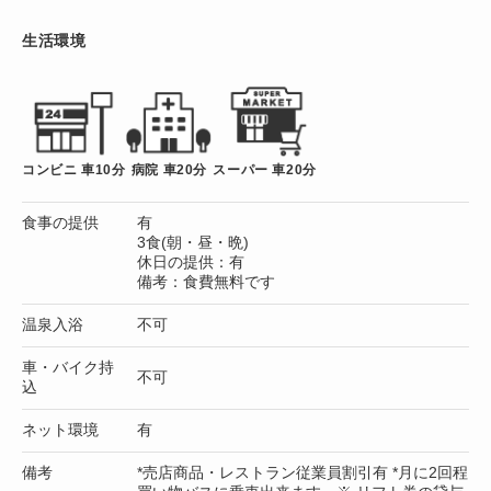
生活環境
コンビニ 車10分
病院 車20分
スーパー 車20分
食事の提供
有
3食(朝・昼・晩)
休日の提供：有
備考：食費無料です
温泉入浴
不可
車・バイク持
不可
込
ネット環境
有
備考
*売店商品・レストラン従業員割引有 *月に2回程