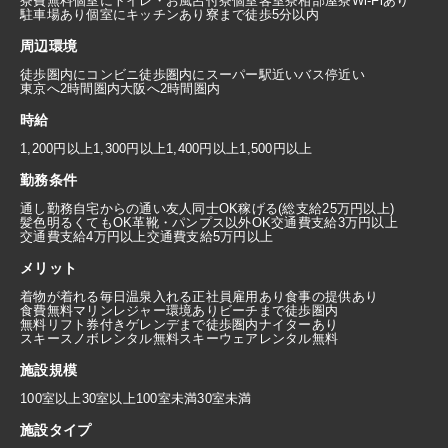
寮費無料
個室にトイレ・お風呂付
寮個室
客室寮
相部屋寮
Wi-Fiあり
駐車場あり
個室にキッチンあり
寮まで徒歩5分以内
周辺環境
徒歩圏内にコンビニ
徒歩圏内にスーパー
駅近い
バス停近い
東京へ2時間圏内
大阪へ2時間圏内
時給
1,200円以上
1,300円以上
1,400円以上
1,500円以上
勤務条件
通し勤務
自宅からの通い
友人同士OK
稼げる(総支給25万円以上)
髪色明るくてもOK
革靴・パンプス以外OK
交通費支給3万円以上
交通費支給4万円以上
交通費支給5万円以上
メリット
着物が着れる
毎日温泉入れる
正社員雇用あり
食事の提供あり
食費無料
マリンレジャー環境あり
ビーチまで徒歩圏内
無料リフト券付き
ゲレンデまで徒歩圏内
ナイターあり
スキースノボレンタル無料
スキーウェアレンタル無料
施設規模
100室以上
30室以上100室未満
30室未満
施設タイプ