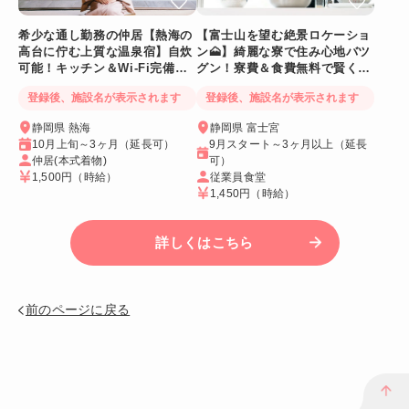
希少な通し勤務の仲居【熱海の
【富士山を望む絶景ロケーショ
高台に佇む上質な温泉宿】自炊
ン🗻】綺麗な寮で住み心地バツ
可能！キッチン＆Wi-Fi完備！
グン！寮費＆食費無料で賢く稼
個室寮
げる人気求人
登録後、施設名が表示されます
登録後、施設名が表示されます
静岡県 熱海
静岡県 富士宮
10月上旬～3ヶ月（延長可）
9月スタート～3ヶ月以上（延長
仲居(本式着物)
可）
1,500円
（時給）
従業員食堂
1,450円
（時給）
詳しくはこちら
前のページに戻る