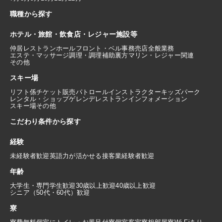
職種から探す
ホテル・旅館・飲食店・レジャー施設等
仲居
レストランホール
フロント・ベル
事務
売店
全般業務
エステ・マッサージ
調理・調理補助
裏方
マリン・レジャー関連
その他
スキー場
リフト係
チケット販売
パトロール
インストラクター
キッズパーク
レンタル・ショップ
ゲレンデレストラン
インフォメーション
スキー場その他
こだわり条件から探す
経験
未経験者歓迎
英語力が活かせる
接客業経験者歓迎
年齢
大学生・専門学生歓迎
30歳以上歓迎
40歳以上歓迎
シニア（50代・60代）歓迎
寮