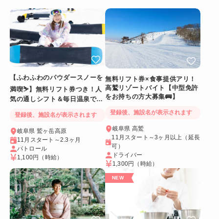
【ふわふわのパウダースノーを
無料リフト券×食事提供アリ！
高鷲リゾートバイト【中型免許
満喫⛷️】無料リフト券つき！人
をお持ちの方大募集🚌】
気の通しシフト＆毎日温泉でリ
フレッシュ
登録後、施設名が表示されます
登録後、施設名が表示されます
岐阜県 高鷲
岐阜県 鷲ヶ岳高原
11月スタート～3ヶ月以上（延長
11月スタート～2.3ヶ月
可）
パトロール
ドライバー
1,100円
（時給）
1,300円
（時給）