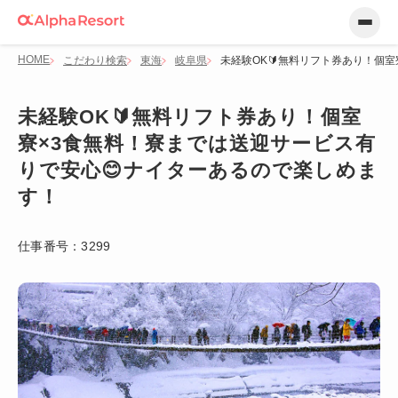
HOME
こだわり検索
東海
岐阜県
未経験OK🔰無料リフト券あり！個
未経験OK🔰無料リフト券あり！個室
寮×3食無料！寮までは送迎サービス有
りで安心😊ナイターあるので楽しめま
す！
仕事番号：
3299