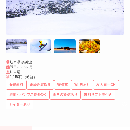
岐阜県 奥美濃
即日～2.3ヶ月
駐車場
1,150円
（時給）
食費無料
未経験者歓迎
寮個室
Wi-Fiあり
友人同士OK
革靴・パンプス以外OK
食事の提供あり
無料リフト券付き
ナイターあり