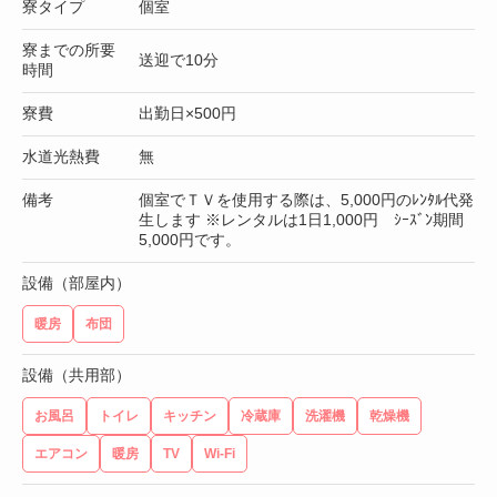
寮タイプ
個室
寮までの所要
送迎で10分
時間
寮費
出勤日×500円
水道光熱費
無
備考
個室でＴＶを使用する際は、5,000円のﾚﾝﾀﾙ代発
生します ※レンタルは1日1,000円 ｼｰｽﾞﾝ期間
5,000円です。
設備（部屋内）
暖房
布団
設備（共用部）
お風呂
トイレ
キッチン
冷蔵庫
洗濯機
乾燥機
エアコン
暖房
TV
Wi-Fi