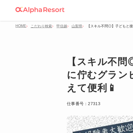
HOME
こだわり検索
甲信越
山梨県
【スキル不問◎】子どもと接す
【スキル不問
に佇むグランピ
えて便利📱
仕事番号：
27313