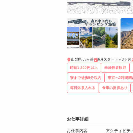
山梨県 八ヶ岳
6月スタート～3ヶ月
時給1,200円以上
未経験者歓迎
寮まで徒歩5分以内
東京へ2時間圏
毎日温泉入れる
食事の提供あり
お仕事詳細
お仕事内容
アクティビテ