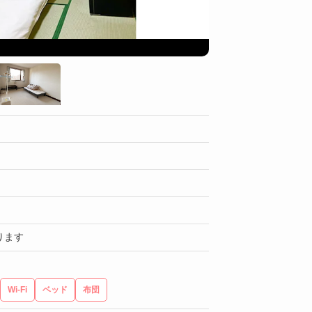
共用部（寮2：個室寮
ります
Wi-Fi
ベッド
布団