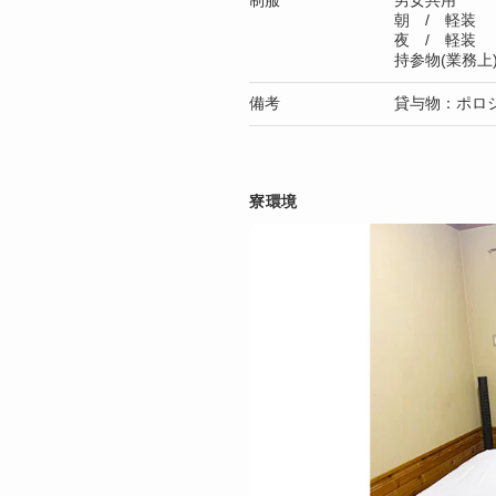
制服
男女共用
朝 / 軽装
夜 / 軽装
持参物(業務上
備考
貸与物：ポロ
寮環境