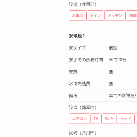
設備（共用部）
お風呂
トイレ
キッチン
洗濯
寮環境2
寮タイプ
個室
寮までの所要時間
車で20分
寮費
無
水道光熱費
無
備考
車での送迎あ
設備（部屋内）
エアコン
TV
Wi-Fi
ベッド
設備（共用部）