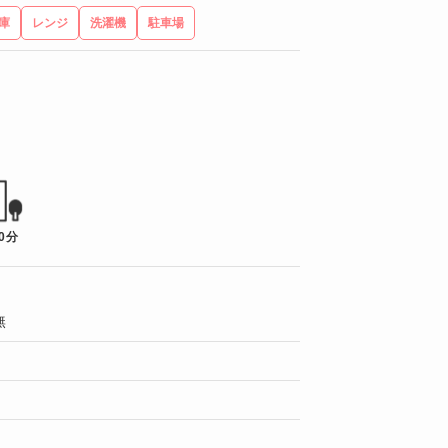
庫
レンジ
洗濯機
駐車場
0分
無