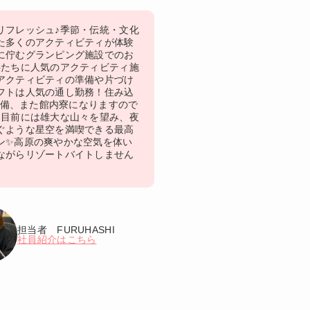
リフレッシュ♪季節・伝統・文化
た多くのアクティビティが体験
に佇むグランピング施設でのお
供たちに人気のアクティビティ施
アクティビティの準備や片づけ
フトは人気の通し勤務！住み込
i完備、また館内寮になりますので
♪目前には雄大な山々を望み、夜
ぐような星空を満喫できる最高
ン✨高原の爽やかな空気を体い
ながらリゾートバイトしません
担当者 FURUHASHI
社員紹介はこちら