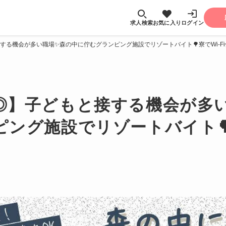
求人検索
お気に入り
ログイン
る機会が多い職場✨森の中に佇むグランピング施設でリゾートバイト🌳寮でWi-Fi
◎】子どもと接する機会が多
ング施設でリゾートバイト🌳寮