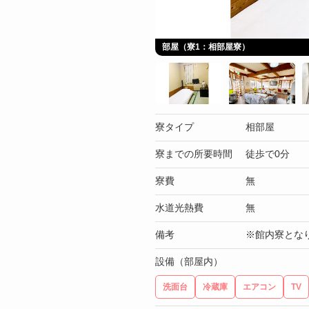
部屋（寮1：相部屋寮）
寮タイプ
相部屋
寮までの所要時間
徒歩で0分
寮費
無
水道光熱費
無
備考
※館内寮とな
設備（部屋内）
洗面台
冷蔵庫
エアコン
TV