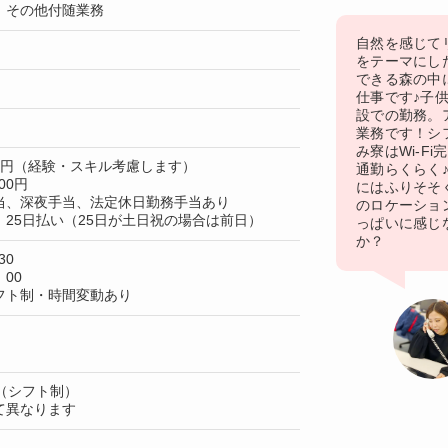
 その他付随業務
自然を感じて
をテーマにし
できる森の中
仕事です♪子
設での勤務。
業務です！シ
み寮はWi-F
00円（経験・スキル考慮します）
通勤らくらく
00円
にはふりそそ
当、深夜手当、法定休日勤務手当あり
のロケーショ
25日払い（25日が土日祝の場合は前日）
っぱいに感じ
か？
30
：00
フト制・時間変動あり
（シフト制）
て異なります