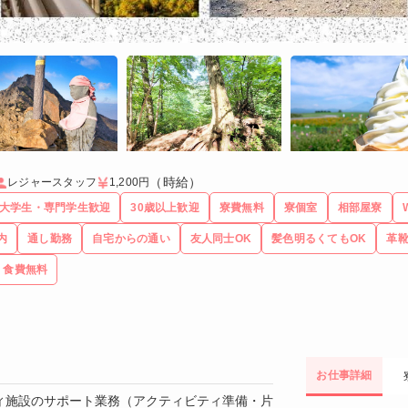
（時給）
レジャースタッフ
1,200円
大学生・専門学生歓迎
30歳以上歓迎
寮費無料
寮個室
相部屋寮
内
通し勤務
自宅からの通い
友人同士OK
髪色明るくてもOK
革靴
食費無料
お仕事詳細
ィ施設のサポート業務（アクティビティ準備・片