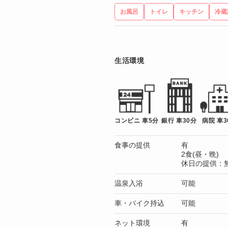
お風呂
トイレ
キッチン
冷蔵
生活環境
コンビニ 車5分
銀行 車30分
病院 車3
食事の提供
有
2食(昼・晩)
休日の提供：
温泉入浴
可能
車・バイク持込
可能
ネット環境
有