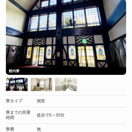
館内寮
寮タイプ
個室
寮までの所要
徒歩で5～20分
時間
寮費
無