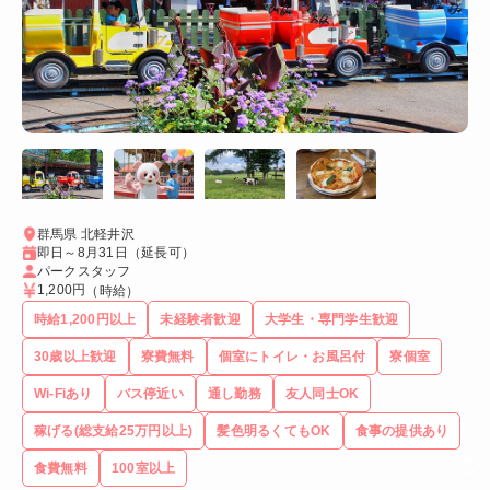
群馬県 北軽井沢
即日～8月31日（延長可）
パークスタッフ
1,200円
（時給）
時給1,200円以上
未経験者歓迎
大学生・専門学生歓迎
30歳以上歓迎
寮費無料
個室にトイレ・お風呂付
寮個室
Wi-Fiあり
バス停近い
通し勤務
友人同士OK
稼げる(総支給25万円以上)
髪色明るくてもOK
食事の提供あり
食費無料
100室以上