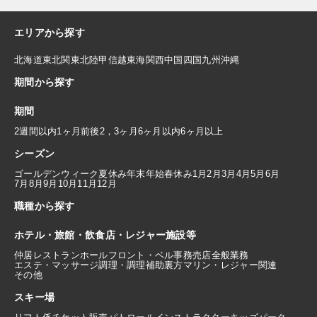
エリアから探す
北海道
東北
関東
北陸
甲信越
東海
関西
中国
四国
九州
沖縄
期間から探す
期間
2週間以内
1ヶ月前後
2，3ヶ月
6ヶ月以内
6ヶ月以上
シーズン
ゴールデンウィーク
夏休み
年末年始
春休み
1月
2月
3月
4月
5月
6月
7月
8月
9月
10月
11月
12月
職種から探す
ホテル・旅館・飲食店・レジャー施設等
仲居
レストランホール
フロント・ベル
事務
売店
全般業務
エステ・マッサージ
調理・調理補助
裏方
マリン・レジャー関連
その他
スキー場