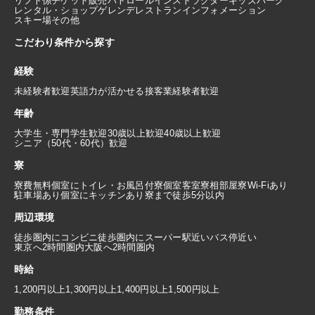
リフト係
チケット販売
パトロール
インストラクター
キッズパーク
レンタル・ショップ
ゲレンデレストラン
インフォメーション
スキー場その他
こだわり条件から探す
経験
未経験者歓迎
英語力が活かせる
接客業経験者歓迎
年齢
大学生・専門学生歓迎
30歳以上歓迎
40歳以上歓迎
シニア（50代・60代）歓迎
寮
寮費無料
個室にトイレ・お風呂付
寮個室
客室寮
相部屋寮
Wi-Fiあり
駐車場あり
個室にキッチンあり
寮まで徒歩5分以内
周辺環境
徒歩圏内にコンビニ
徒歩圏内にスーパー
駅近い
バス停近い
東京へ2時間圏内
大阪へ2時間圏内
時給
1,200円以上
1,300円以上
1,400円以上
1,500円以上
勤務条件