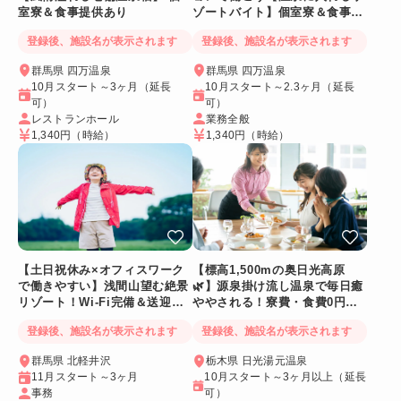
室寮＆食事提供あり
ゾートバイト】個室寮＆食事提
供あり◎
登録後、施設名が表示されます
登録後、施設名が表示されます
群馬県 四万温泉
群馬県 四万温泉
10月スタート～3ヶ月（延長
10月スタート～2.3ヶ月（延長
可）
可）
レストランホール
業務全般
1,340円
（時給）
1,340円
（時給）
【土日祝休み×オフィスワーク
【標高1,500mの奥日光高原
で働きやすい】浅間山望む絶景
🌿】源泉掛け流し温泉で毎日癒
リゾート！Wi-Fi完備＆送迎バ
ややされる！寮費・食費0円！
スあり
Wi-Fi個室寮
登録後、施設名が表示されます
登録後、施設名が表示されます
群馬県 北軽井沢
栃木県 日光湯元温泉
11月スタート～3ヶ月
10月スタート～3ヶ月以上（延長
事務
可）