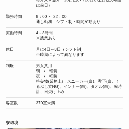
は前日）
勤務時間
8：00 ～ 22：00
通し勤務 シフト制・時間変動あり
実働時間
4～8時間
※残業あり
休日
月に4日～8日（シフト制）
※時期によって異なります
制服
男女共用
朝 / 軽装
夜 / 軽装
持参物(業務上)：スニーカー(白)、靴下(白、く
るぶし丈NG)、インナー(白)、タオル(白)、腕時
計、日焼け止め
客室数
370室未満
寮環境