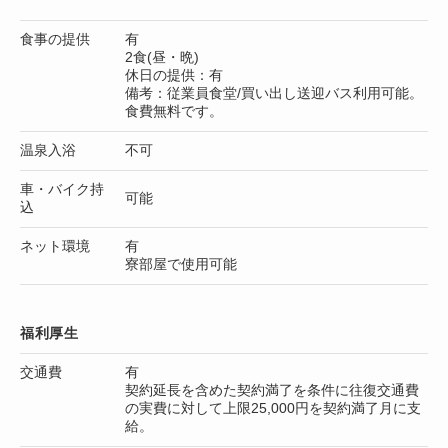
食事の提供
有
2食(昼・晩)
休日の提供：有
備考：従業員食堂/買い出し送迎バス利用可能。
食費無料です。
温泉入浴
不可
車・バイク持
可能
込
ネット環境
有
寮部屋で使用可能
福利厚生
交通費
有
契約延長を含めた契約満了を条件に往復交通費
の実費に対して上限25,000円を契約満了月に支
給。