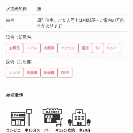
水道光熱費
無
備考
原則個室、ご友人同士は相部屋へご案内の可能
性があります
設備（部屋内）
お風呂
トイレ
冷蔵庫
エアコン
暖房
TV
ベッド
設備（共用部）
レンジ
洗濯機
乾燥機
Wi-Fi
生活環境
コンビニ 車10分
スーパー 車12分
病院 車20分