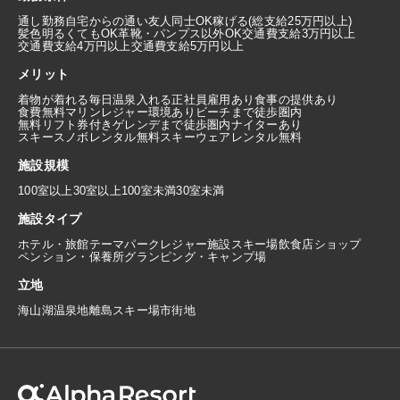
通し勤務
自宅からの通い
友人同士OK
稼げる(総支給25万円以上)
髪色明るくてもOK
革靴・パンプス以外OK
交通費支給3万円以上
交通費支給4万円以上
交通費支給5万円以上
メリット
着物が着れる
毎日温泉入れる
正社員雇用あり
食事の提供あり
食費無料
マリンレジャー環境あり
ビーチまで徒歩圏内
無料リフト券付き
ゲレンデまで徒歩圏内
ナイターあり
スキースノボレンタル無料
スキーウェアレンタル無料
施設規模
100室以上
30室以上100室未満
30室未満
施設タイプ
ホテル・旅館
テーマパーク
レジャー施設
スキー場
飲食店
ショップ
ペンション・保養所
グランピング・キャンプ場
立地
海
山
湖
温泉地
離島
スキー場
市街地