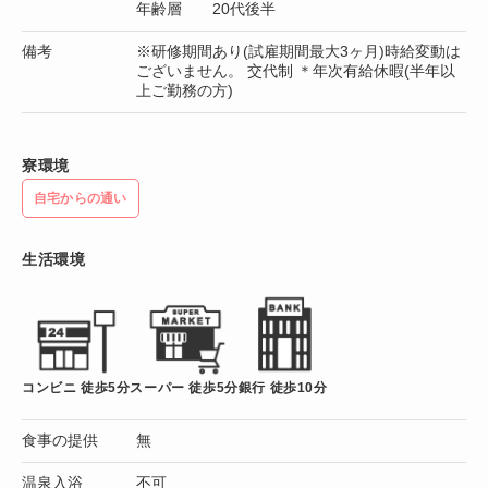
年齢層 20代後半
備考
※研修期間あり(試雇期間最大3ヶ月)時給変動は
ございません。 交代制 ＊年次有給休暇(半年以
上ご勤務の方)
寮環境
自宅からの通い
生活環境
コンビニ 徒歩5分
スーパー 徒歩5分
銀行 徒歩10分
食事の提供
無
温泉入浴
不可