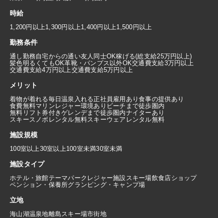
時給
1,200円以上
1,300円以上
1,400円以上
1,500円以上
勤務条件
通し勤務
自宅からの通い
友人同士OK
稼げる(総支給25万円以上)
髪色明るくてもOK
革靴・パンプス以外OK
交通費支給3万円以上
交通費支給4万円以上
交通費支給5万円以上
メリット
着物が着れる
毎日温泉入れる
正社員雇用あり
食事の提供あり
食費無料
マリンレジャー環境あり
ビーチまで徒歩圏内
無料リフト券付き
ゲレンデまで徒歩圏内
ナイターあり
スキースノボレンタル無料
スキーウェアレンタル無料
施設規模
100室以上
30室以上100室未満
30室未満
施設タイプ
ホテル・旅館
テーマパーク
レジャー施設
スキー場
飲食店
ショップ
ペンション・保養所
グランピング・キャンプ場
立地
海
山
湖
温泉地
離島
スキー場
市街地