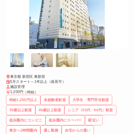
東京都 新宿区 東新宿
5月スタート～1年以上（延長可）
施設管理
1,200円
（時給）
時給1,200円以上
未経験者歓迎
大学生・専門学生歓迎
30歳以上歓迎
40歳以上歓迎
シニア（50代・60代）歓迎
徒歩圏内にコンビニ
徒歩圏内にスーパー
駅近い
東京へ2時間圏内
通し勤務
自宅からの通い