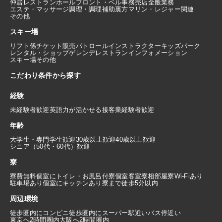
仲居
レストランホール
フロント・ベル
事務
売店
全般業務
エステ・マッサージ
調理・調理補助
裏方
マリン・レジャー関連
その他
スキー場
リフト係
チケット販売
パトロール
インストラクター
キッズパーク
レンタル・ショップ
ゲレンデレストラン
インフォメーション
スキー場その他
こだわり条件から探す
経験
未経験者歓迎
英語力が活かせる
接客業経験者歓迎
年齢
大学生・専門学生歓迎
30歳以上歓迎
40歳以上歓迎
シニア（50代・60代）歓迎
寮
寮費無料
個室にトイレ・お風呂付
寮個室
客室寮
相部屋寮
Wi-Fiあり
駐車場あり
個室にキッチンあり
寮まで徒歩5分以内
周辺環境
徒歩圏内にコンビニ
徒歩圏内にスーパー
駅近い
バス停近い
東京へ2時間圏内
大阪へ2時間圏内