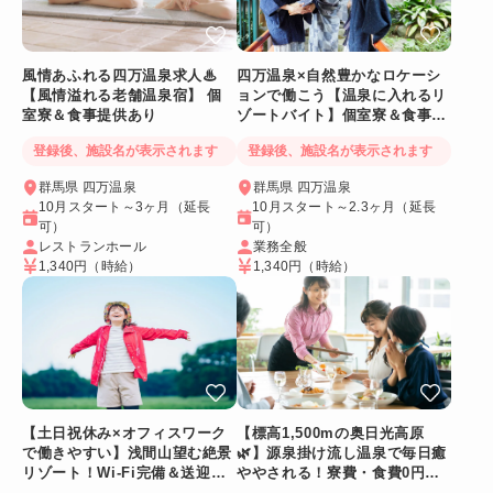
風情あふれる四万温泉求人♨
四万温泉×自然豊かなロケーシ
【風情溢れる老舗温泉宿】 個
ョンで働こう【温泉に入れるリ
室寮＆食事提供あり
ゾートバイト】個室寮＆食事提
供あり◎
登録後、施設名が表示されます
登録後、施設名が表示されます
群馬県 四万温泉
群馬県 四万温泉
10月スタート～3ヶ月（延長
10月スタート～2.3ヶ月（延長
可）
可）
レストランホール
業務全般
1,340円
（時給）
1,340円
（時給）
【土日祝休み×オフィスワーク
【標高1,500mの奥日光高原
で働きやすい】浅間山望む絶景
🌿】源泉掛け流し温泉で毎日癒
リゾート！Wi-Fi完備＆送迎バ
ややされる！寮費・食費0円！
スあり
Wi-Fi個室寮