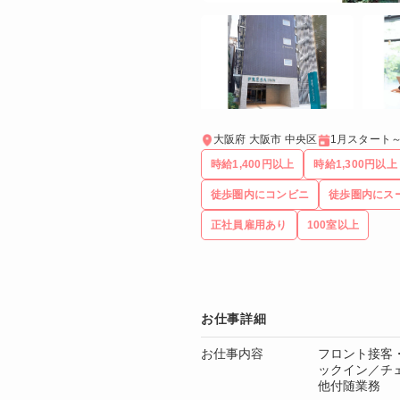
大阪府 大阪市 中央区
1月スタート
時給1,400円以上
時給1,300円以上
徒歩圏内にコンビニ
徒歩圏内にス
正社員雇用あり
100室以上
お仕事詳細
お仕事内容
フロント接客
ックイン／チ
他付随業務