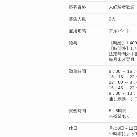
応募資格
未経験者歓迎
募集人数
2人
雇用形態
アルバイト
給与
【時給】1,4
【時間外】1,7
法定時間外手
毎月末〆翌月 
勤務時間
8：00 ～ 16：
13：15 ～ 22
22：00 ～ 8：
16：45 ～ 22
8：00 ～ 13：
通し勤務 シ
実働時間
5～8時間
※残業あり
休日
月に8日～12
※時期によっ