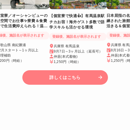
客室寮／オーシャンビューの
日本屈指の
【個室寮で快適👍】有馬温泉駅
沢空間でお仕事✨寮費＆食費
練された旅
チカお宿！海外ゲスト多数で語
料で生活費抑えられる！温泉
活きる＆個
学スキルも活かせる環境
入れるリゾートバイト
録後、施設名が表示されます
登録後、施
登録後、施設名が表示されます
歌山県 南紀勝浦
兵庫県 有
兵庫県 有馬温泉
2月スタート～1ヶ月以上
8月16日～
9月7日～3ヶ月以上（延長可）
調理補助
仲居(本式着
仲居(本式着物)
,200円
（時給）
1,250円
（
1,250円
（時給）
詳しくはこちら