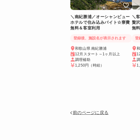
＼南紀勝浦／オーシャンビュー
＼
ホテルで住み込みバイト☆寮費
贅
無料＆客室利用
無
に
登録後、施設名が表示されます
登
和歌山県 南紀勝浦
和
12月スタート～1ヶ月以上
1
調理補助
1,250円
（時給）
1
前のページに戻る