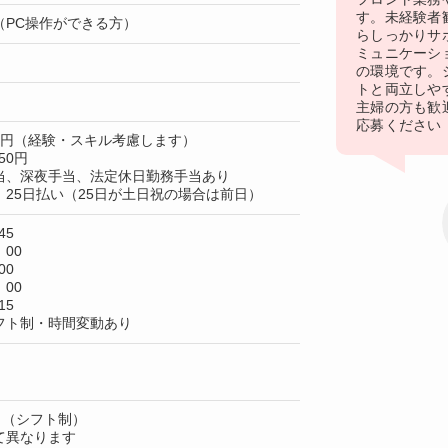
す。未経験者
（PC操作ができる方）
らしっかりサ
ミュニケーシ
の環境です。
トと両立しや
主婦の方も歓
応募ください
00円（経験・スキル考慮します）
50円
当、深夜手当、法定休日勤務手当あり
25日払い（25日が土日祝の場合は前日）
45
：00
00
：00
15
フト制・時間変動あり
日（シフト制）
て異なります