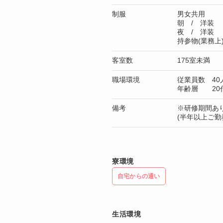
制服
男女共用
朝 / 洋装
夜 / 洋装
持参物(業務
客室数
175室未満
職場環境
従業員数 40
年齢層 20
備考
※研修期間あり
(半年以上ご勤
寮環境
自宅からの通い
生活環境