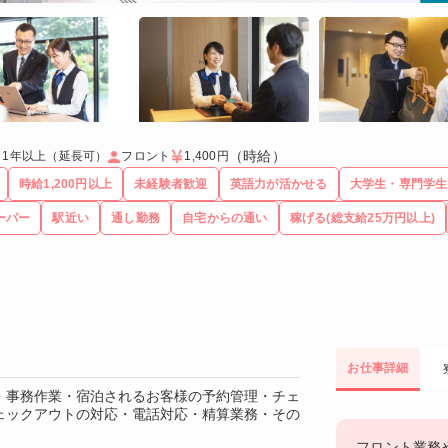
（時給）
～1年以上（延長可）
フロント
1,400円
時給1,200円以上
未経験者歓迎
英語力が活かせる
大学生・専門学生
ーパー
駅近い
通し勤務
自宅からの通い
稼げる(総支給25万円以上)
お仕事詳細
・事務作業・宿泊されるお客様の予約管理・チェ
ェックアウトの対応・電話対応・精算業務・その
フロント業務