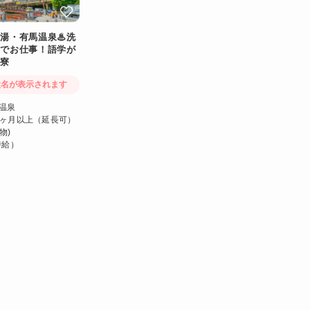
名湯・有馬温泉♨洗
館でお仕事！語学が
室寮
設名が表示されます
馬温泉
3ヶ月以上（延長可）
物)
時給）