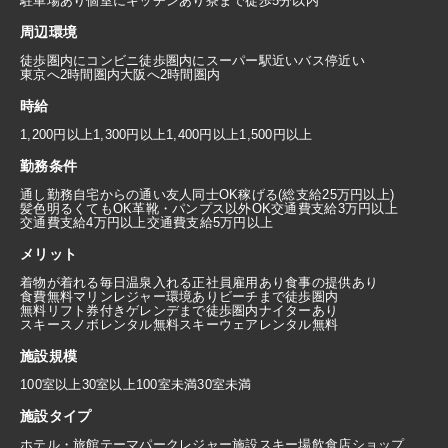
駐車場あり
個室にキッチンあり
寮まで徒歩5分以内
周辺環境
徒歩圏内にコンビニ
徒歩圏内にスーパー
駅近い
バス停近い
東京へ2時間圏内
大阪へ2時間圏内
時給
1,200円以上
1,300円以上
1,400円以上
1,500円以上
勤務条件
通し勤務
自宅からの通い
友人同士OK
稼げる(総支給25万円以上)
髪色明るくてもOK
革靴・パンプス以外OK
交通費支給3万円以上
交通費支給4万円以上
交通費支給5万円以上
メリット
着物が着れる
毎日温泉入れる
正社員雇用あり
食事の提供あり
食費無料
マリンレジャー環境あり
ビーチまで徒歩圏内
無料リフト券付き
ゲレンデまで徒歩圏内
ナイターあり
スキースノボレンタル無料
スキーウェアレンタル無料
施設規模
100室以上
30室以上100室未満
30室未満
施設タイプ
ホテル・旅館
テーマパーク
レジャー施設
スキー場
飲食店
ショップ