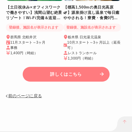
【土日祝休み×オフィスワーク
【標高1,500mの奥日光高原
で働きやすい】浅間山望む絶景
🌿】源泉掛け流し温泉で毎日癒
リゾート！Wi-Fi完備＆送迎バ
ややされる！寮費・食費0円！
スあり
Wi-Fi個室寮
登録後、施設名が表示されます
登録後、施設名が表示されます
群馬県 北軽井沢
栃木県 日光湯元温泉
11月スタート～3ヶ月
10月スタート～3ヶ月以上（延長
事務
可）
1,400円
（時給）
レストランホール
1,300円
（時給）
詳しくはこちら
前のページに戻る