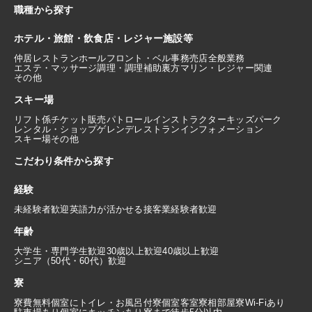
職種から探す
ホテル・旅館・飲食店・レジャー施設等
仲居
レストランホール
フロント・ベル
事務
売店
全般業務
エステ・マッサージ
調理・調理補助
裏方
マリン・レジャー関連
その他
スキー場
リフト係
チケット販売
パトロール
インストラクター
キッズパーク
レンタル・ショップ
ゲレンデレストラン
インフォメーション
スキー場その他
こだわり条件から探す
経験
未経験者歓迎
英語力が活かせる
接客業経験者歓迎
年齢
大学生・専門学生歓迎
30歳以上歓迎
40歳以上歓迎
シニア（50代・60代）歓迎
寮
寮費無料
個室にトイレ・お風呂付
寮個室
客室寮
相部屋寮
Wi-Fiあり