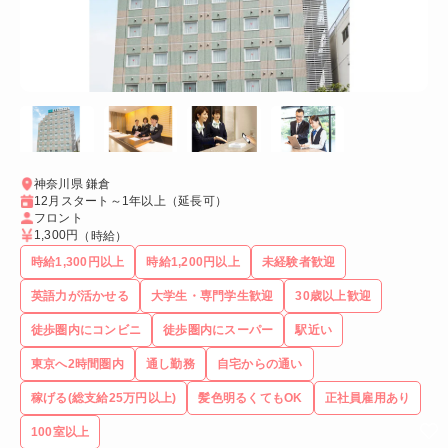
神奈川県 鎌倉
12月スタート～1年以上（延長可）
フロント
1,300円
（時給）
時給1,300円以上
時給1,200円以上
未経験者歓迎
英語力が活かせる
大学生・専門学生歓迎
30歳以上歓迎
徒歩圏内にコンビニ
徒歩圏内にスーパー
駅近い
東京へ2時間圏内
通し勤務
自宅からの通い
稼げる(総支給25万円以上)
髪色明るくてもOK
正社員雇用あり
100室以上