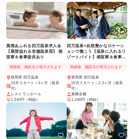
風情あふれる四万温泉求人♨
四万温泉×自然豊かなロケーシ
【風情溢れる老舗温泉宿】 個
ョンで働こう【温泉に入れるリ
室寮＆食事提供あり
ゾートバイト】個室寮＆食事提
供あり◎
登録後、施設名が表示されます
登録後、施設名が表示されます
群馬県 四万温泉
群馬県 四万温泉
10月スタート～3ヶ月（延長
10月スタート～2.3ヶ月（延長
可）
可）
レストランホール
業務全般
1,340円
（時給）
1,340円
（時給）