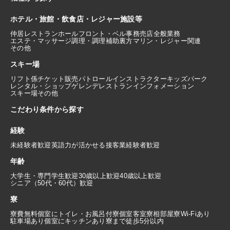
ホテル・旅館・飲食店・レジャー施設等
仲居
レストランホール
フロント・ベル
事務
売店
全般業務
エステ・マッサージ
調理・調理補助
裏方
マリン・レジャー関連
その他
スキー場
リフト係
チケット販売
パトロール
インストラクター
キッズパーク
レンタル・ショップ
ゲレンデレストラン
インフォメーション
スキー場その他
こだわり条件から探す
経験
未経験者歓迎
英語力が活かせる
接客業経験者歓迎
年齢
大学生・専門学生歓迎
30歳以上歓迎
40歳以上歓迎
シニア（50代・60代）歓迎
寮
寮費無料
個室にトイレ・お風呂付
寮個室
客室寮
相部屋寮
Wi-Fiあり
駐車場あり
個室にキッチンあり
寮まで徒歩5分以内