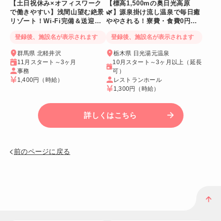
【土日祝休み×オフィスワーク
【標高1,500mの奥日光高原
で働きやすい】浅間山望む絶景
🌿】源泉掛け流し温泉で毎日癒
リゾート！Wi-Fi完備＆送迎バ
ややされる！寮費・食費0円！
スあり
Wi-Fi個室寮
登録後、施設名が表示されます
登録後、施設名が表示されます
群馬県 北軽井沢
栃木県 日光湯元温泉
11月スタート～3ヶ月
10月スタート～3ヶ月以上（延長
事務
可）
1,400円
（時給）
レストランホール
1,300円
（時給）
詳しくはこちら
前のページに戻る