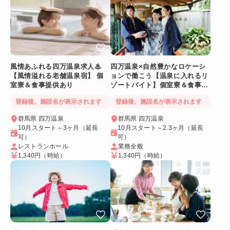
風情あふれる四万温泉求人♨
四万温泉×自然豊かなロケーシ
【風情溢れる老舗温泉宿】 個
ョンで働こう【温泉に入れるリ
室寮＆食事提供あり
ゾートバイト】個室寮＆食事提
供あり◎
登録後、施設名が表示されます
登録後、施設名が表示されます
群馬県 四万温泉
群馬県 四万温泉
10月スタート～3ヶ月（延長
10月スタート～2.3ヶ月（延長
可）
可）
レストランホール
業務全般
1,340円
（時給）
1,340円
（時給）