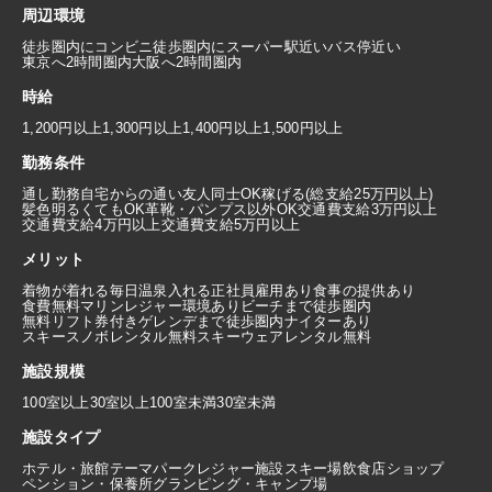
周辺環境
徒歩圏内にコンビニ
徒歩圏内にスーパー
駅近い
バス停近い
東京へ2時間圏内
大阪へ2時間圏内
時給
1,200円以上
1,300円以上
1,400円以上
1,500円以上
勤務条件
通し勤務
自宅からの通い
友人同士OK
稼げる(総支給25万円以上)
髪色明るくてもOK
革靴・パンプス以外OK
交通費支給3万円以上
交通費支給4万円以上
交通費支給5万円以上
メリット
着物が着れる
毎日温泉入れる
正社員雇用あり
食事の提供あり
食費無料
マリンレジャー環境あり
ビーチまで徒歩圏内
無料リフト券付き
ゲレンデまで徒歩圏内
ナイターあり
スキースノボレンタル無料
スキーウェアレンタル無料
施設規模
100室以上
30室以上100室未満
30室未満
施設タイプ
ホテル・旅館
テーマパーク
レジャー施設
スキー場
飲食店
ショップ
ペンション・保養所
グランピング・キャンプ場