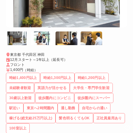
東京都 千代田区 神田
12月スタート～1年以上（延長可）
フロント
1,400円
（時給）
時給1,400円以上
時給1,300円以上
時給1,200円以上
未経験者歓迎
英語力が活かせる
大学生・専門学生歓迎
30歳以上歓迎
徒歩圏内にコンビニ
徒歩圏内にスーパー
駅近い
東京へ2時間圏内
通し勤務
自宅からの通い
稼げる(総支給25万円以上)
髪色明るくてもOK
正社員雇用あり
100室以上