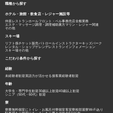
職種から探す
ホテル・旅館・飲食店・レジャー施設等
仲居
レストランホール
フロント・ベル
事務
売店
全般業務
エステ・マッサージ
調理・調理補助
裏方
マリン・レジャー関連
その他
スキー場
リフト係
チケット販売
パトロール
インストラクター
キッズパーク
レンタル・ショップ
ゲレンデレストラン
インフォメーション
スキー場その他
こだわり条件から探す
経験
未経験者歓迎
英語力が活かせる
接客業経験者歓迎
年齢
大学生・専門学生歓迎
30歳以上歓迎
40歳以上歓迎
シニア（50代・60代）歓迎
寮
寮費無料
個室にトイレ・お風呂付
寮個室
客室寮
相部屋寮
Wi-Fiあり