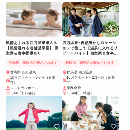
風情あふれる四万温泉求人♨
四万温泉×自然豊かなロケーシ
【風情溢れる老舗温泉宿】 個
ョンで働こう【温泉に入れるリ
室寮＆食事提供あり
ゾートバイト】個室寮＆食事提
供あり◎
登録後、施設名が表示されます
登録後、施設名が表示されます
群馬県 四万温泉
群馬県 四万温泉
10月スタート～3ヶ月（延長
10月スタート～2.3ヶ月（延長
可）
可）
レストランホール
業務全般
1,340円
（時給）
1,340円
（時給）