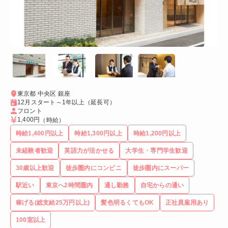
東京都 中央区 銀座
12月スタート～1年以上（延長可）
フロント
1,400円
（時給）
時給1,400円以上
時給1,300円以上
時給1,200円以上
未経験者歓迎
英語力が活かせる
大学生・専門学生歓迎
30歳以上歓迎
徒歩圏内にコンビニ
徒歩圏内にスーパー
駅近い
東京へ2時間圏内
通し勤務
自宅からの通い
稼げる(総支給25万円以上)
髪色明るくてもOK
正社員雇用あり
100室以上