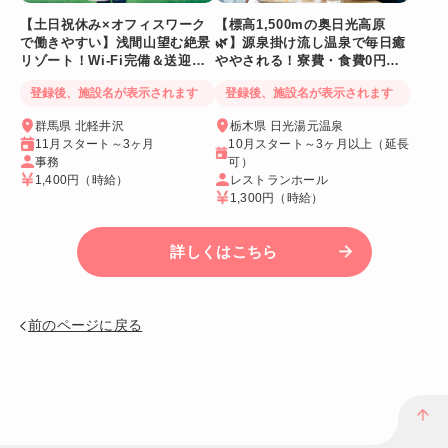
【土日祝休み×オフィスワーク
【標高1,500mの奥日光高原
で働きやすい】浅間山望む絶景
🌿】源泉掛け流し温泉で毎日癒
リゾート！Wi-Fi完備＆送迎バ
ややされる！寮費・食費0円！
スあり
Wi-Fi個室寮
登録後、施設名が表示されます
登録後、施設名が表示されます
群馬県 北軽井沢
栃木県 日光湯元温泉
11月スタート～3ヶ月
10月スタート～3ヶ月以上（延長
事務
可）
1,400円
（時給）
レストランホール
1,300円
（時給）
詳しくはこちら
前のページに戻る