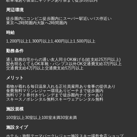
駐車場あり
個室にキッチンあり
寮まで徒歩5分以内
周辺環境
徒歩圏内にコンビニ
徒歩圏内にスーパー
駅近い
バス停近い
東京へ2時間圏内
大阪へ2時間圏内
時給
1,200円以上
1,300円以上
1,400円以上
1,500円以上
勤務条件
通し勤務
自宅からの通い
友人同士OK
稼げる(総支給25万円以上)
髪色明るくてもOK
革靴・パンプス以外OK
交通費支給3万円以上
交通費支給4万円以上
交通費支給5万円以上
メリット
着物が着れる
毎日温泉入れる
正社員雇用あり
食事の提供あり
食費無料
マリンレジャー環境あり
ビーチまで徒歩圏内
無料リフト券付き
ゲレンデまで徒歩圏内
ナイターあり
スキースノボレンタル無料
スキーウェアレンタル無料
施設規模
100室以上
30室以上100室未満
30室未満
施設タイプ
ホテル・旅館
テーマパーク
レジャー施設
スキー場
飲食店
ショップ