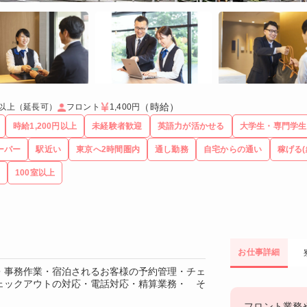
（時給）
年以上（延長可）
フロント
1,400円
時給1,200円以上
未経験者歓迎
英語力が活かせる
大学生・専門学生
ーパー
駅近い
東京へ2時間圏内
通し勤務
自宅からの通い
稼げる(
100室以上
お仕事詳細
・事務作業・宿泊されるお客様の予約管理・チェ
ェックアウトの対応・電話対応・精算業務・ そ
フロント業務