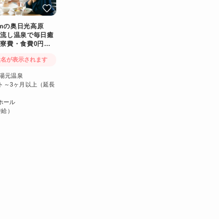
0mの奥日光高原
け流し温泉で毎日癒
寮費・食費0円！
設名が表示されます
光湯元温泉
ト～3ヶ月以上（延長
ホール
時給）