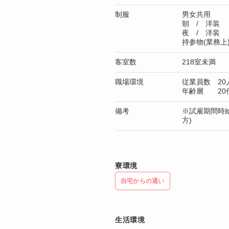
制服
男女共用
朝 / 洋装
夜 / 洋装
持参物(業務
客室数
218室未満
職場環境
従業員数 20
年齢層 20
備考
※試雇期間時給
方)
寮環境
自宅からの通い
生活環境