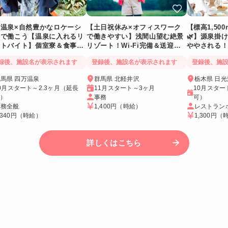
万温泉×自然豊かなロケーシ
【土日祝休み×オフィスワーク
【標高1,50
ンで働こう【温泉に入れるリ
で働きやすい】浅間山望む絶景
🌿】源泉掛
ートバイト】個室寮＆食事提
リゾート！Wi-Fi完備＆送迎バ
ややされる！
あり◎
スあり
Wi-Fi個室寮
録後、施設名が表示されます
登録後、施設名が表示されます
登録後、施
馬県 四万温泉
群馬県 北軽井沢
栃木県 日
0月スタート～2.3ヶ月（延長
11月スタート～3ヶ月
10月スター
可）
事務
可）
業務全般
1,400円
（時給）
レストラン
,340円
（時給）
1,300円
（
詳しくはこちら