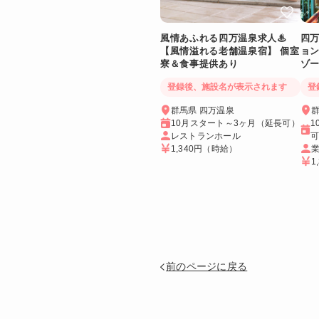
風情あふれる四万温泉求人♨
四
【風情溢れる老舗温泉宿】 個室
ョ
寮＆食事提供あり
ゾ
供
登録後、施設名が表示されます
登
群馬県 四万温泉
群
10月スタート～3ヶ月（延長可）
1
レストランホール
1,340円
（時給）
1
前のページに戻る