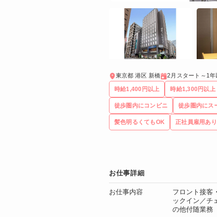
東京都 港区 新橋
2月スタート～1
時給1,400円以上
時給1,300円以上
徒歩圏内にコンビニ
徒歩圏内にス
髪色明るくてもOK
正社員雇用あり
お仕事詳細
お仕事内容
フロント接客
ックイン／チ
の他付随業務