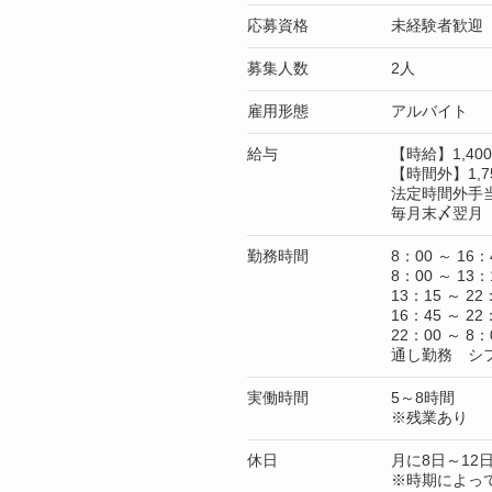
応募資格
未経験者歓迎
募集人数
2人
雇用形態
アルバイト
給与
【時給】1,4
【時間外】1,7
法定時間外手
毎月末〆翌月 
勤務時間
8：00 ～ 16：
8：00 ～ 13：
13：15 ～ 22
16：45 ～ 22
22：00 ～ 8：
通し勤務 シ
実働時間
5～8時間
※残業あり
休日
月に8日～12
※時期によっ