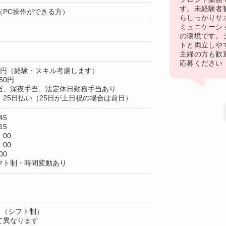
す。未経験者
（PC操作ができる方）
らしっかりサ
ミュニケーシ
の環境です。
トと両立しや
主婦の方も歓
応募ください
00円（経験・スキル考慮します）
50円
当、深夜手当、法定休日勤務手当あり
25日払い（25日が土日祝の場合は前日）
45
15
：00
：00
00
フト制・時間変動あり
日（シフト制）
て異なります