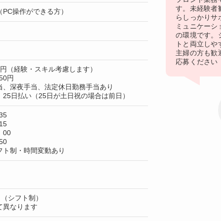
す。未経験者
（PC操作ができる方）
らしっかりサ
ミュニケーシ
の環境です。
トと両立しや
主婦の方も歓
応募ください
00円（経験・スキル考慮します）
50円
当、深夜手当、法定休日勤務手当あり
25日払い（25日が土日祝の場合は前日）
35
15
：00
50
フト制・時間変動あり
日（シフト制）
て異なります