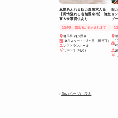
風情あふれる四万温泉求人♨
四
【風情溢れる老舗温泉宿】 個室
ョ
寮＆食事提供あり
ゾ
供
登録後、施設名が表示されます
登
群馬県 四万温泉
群
10月スタート～3ヶ月（延長可）
1
レストランホール
1,340円
（時給）
1
前のページに戻る