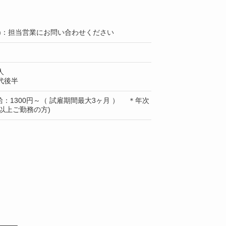
上)：担当営業にお問い合わせください
人
代後半
：1300円～（ 試雇期間最大3ヶ月 ） ＊年次
以上ご勤務の方)