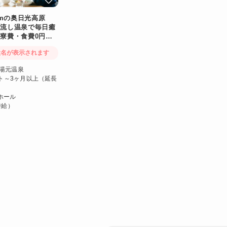
0mの奥日光高原
け流し温泉で毎日癒
寮費・食費0円！
設名が表示されます
光湯元温泉
ト～3ヶ月以上（延長
ホール
時給）