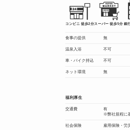
コンビニ 徒歩2分
スーパー 徒歩5分
銀行
食事の提供
無
温泉入浴
不可
車・バイク持込
不可
ネット環境
無
福利厚生
交通費
有
※弊社規程に
社会保険
雇用保険・労