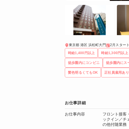
東京都 港区 浜松町大門
2月スター
時給1,400円以上
時給1,300円以上
徒歩圏内にコンビニ
徒歩圏内にス
髪色明るくてもOK
正社員雇用あり
お仕事詳細
お仕事内容
フロント接客
ックイン／チ
の他付随業務