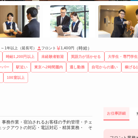
（時給）
ト～1年以上（延長可）
フロント
1,400円
時給1,200円以上
未経験者歓迎
英語力が活かせる
大学生・専門学生
ーパー
駅近い
東京へ2時間圏内
通し勤務
自宅からの通い
稼げる(
100室以上
お仕事詳細
・事務作業・宿泊されるお客様の予約管理・チェ
ェックアウトの対応・電話対応・精算業務・ そ
フロント業務