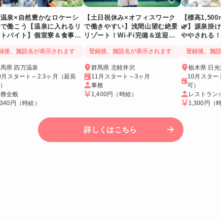
万温泉×自然豊かなロケーシ
【土日祝休み×オフィスワーク
【標高1,50
ンで働こう【温泉に入れるリ
で働きやすい】浅間山望む絶景
🌿】源泉掛
ートバイト】個室寮＆食事提
リゾート！Wi-Fi完備＆送迎バ
ややされる！
あり◎
スあり
Wi-Fi個室寮
録後、施設名が表示されます
登録後、施設名が表示されます
登録後、施
馬県 四万温泉
群馬県 北軽井沢
栃木県 日
0月スタート～2.3ヶ月（延長
11月スタート～3ヶ月
10月スター
可）
事務
可）
業務全般
1,400円
（時給）
レストラン
,340円
（時給）
1,300円
（
詳しくはこちら