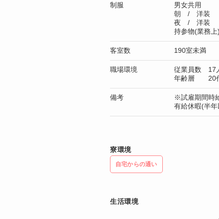
制服
男女共用
朝 / 洋装
夜 / 洋装
持参物(業務
客室数
190室未満
職場環境
従業員数 17
年齢層 20
備考
※試雇期間時給
有給休暇(半年
寮環境
自宅からの通い
生活環境