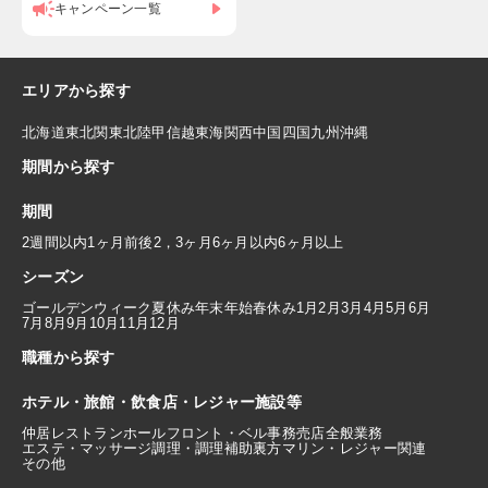
キャンペーン一覧
エリアから探す
北海道
東北
関東
北陸
甲信越
東海
関西
中国
四国
九州
沖縄
期間から探す
期間
2週間以内
1ヶ月前後
2，3ヶ月
6ヶ月以内
6ヶ月以上
シーズン
ゴールデンウィーク
夏休み
年末年始
春休み
1月
2月
3月
4月
5月
6月
7月
8月
9月
10月
11月
12月
職種から探す
ホテル・旅館・飲食店・レジャー施設等
仲居
レストランホール
フロント・ベル
事務
売店
全般業務
エステ・マッサージ
調理・調理補助
裏方
マリン・レジャー関連
その他