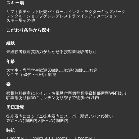
スキー場
リフト係
チケット販売
パトロール
インストラクター
キッズパーク
レンタル・ショップ
ゲレンデレストラン
インフォメーション
スキー場その他
こだわり条件から探す
経験
未経験者歓迎
英語力が活かせる
接客業経験者歓迎
年齢
大学生・専門学生歓迎
30歳以上歓迎
40歳以上歓迎
シニア（50代・60代）歓迎
寮
寮費無料
個室にトイレ・お風呂付
寮個室
客室寮
相部屋寮
Wi-Fiあり
駐車場あり
個室にキッチンあり
寮まで徒歩5分以内
周辺環境
徒歩圏内にコンビニ
徒歩圏内にスーパー
駅近い
バス停近い
東京へ2時間圏内
大阪へ2時間圏内
時給