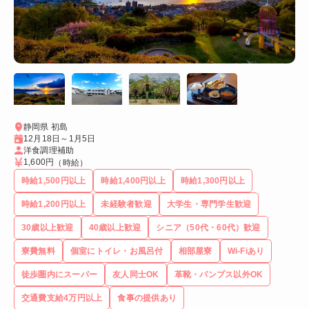
静岡県 初島
12月18日～1月5日
洋食調理補助
1,600円
（時給）
時給1,500円以上
時給1,400円以上
時給1,300円以上
時給1,200円以上
未経験者歓迎
大学生・専門学生歓迎
30歳以上歓迎
40歳以上歓迎
シニア（50代・60代）歓迎
寮費無料
個室にトイレ・お風呂付
相部屋寮
Wi-Fiあり
徒歩圏内にスーパー
友人同士OK
革靴・パンプス以外OK
交通費支給4万円以上
食事の提供あり