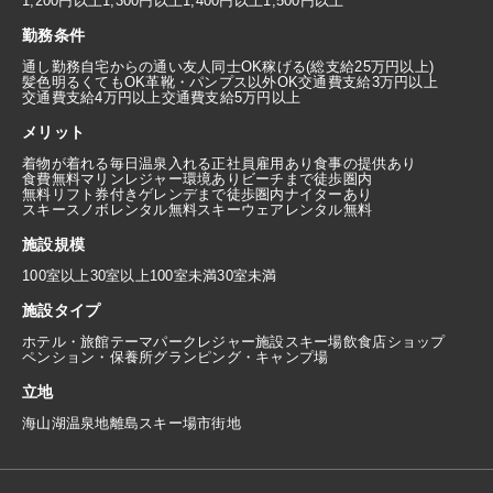
1,200円以上
1,300円以上
1,400円以上
1,500円以上
勤務条件
通し勤務
自宅からの通い
友人同士OK
稼げる(総支給25万円以上)
髪色明るくてもOK
革靴・パンプス以外OK
交通費支給3万円以上
交通費支給4万円以上
交通費支給5万円以上
メリット
着物が着れる
毎日温泉入れる
正社員雇用あり
食事の提供あり
食費無料
マリンレジャー環境あり
ビーチまで徒歩圏内
無料リフト券付き
ゲレンデまで徒歩圏内
ナイターあり
スキースノボレンタル無料
スキーウェアレンタル無料
施設規模
100室以上
30室以上100室未満
30室未満
施設タイプ
ホテル・旅館
テーマパーク
レジャー施設
スキー場
飲食店
ショップ
ペンション・保養所
グランピング・キャンプ場
立地
海
山
湖
温泉地
離島
スキー場
市街地