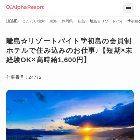
HOME
こだわり検索
東海
静岡県
初島
離島☆リゾートバイト🌴初島
離島☆リゾートバイト🌴初島の会員制
ホテルで住み込みのお仕事♪【短期×未
経験OK×高時給1,600円】
仕事番号：
24772