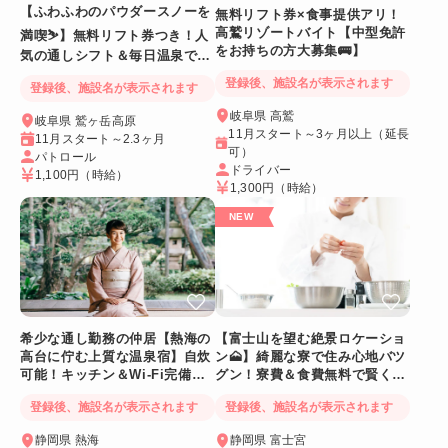
【ふわふわのパウダースノーを
無料リフト券×食事提供アリ！
高鷲リゾートバイト【中型免許
満喫⛷️】無料リフト券つき！人
をお持ちの方大募集🚌】
気の通しシフト＆毎日温泉でリ
フレッシュ
登録後、施設名が表示されます
登録後、施設名が表示されます
岐阜県 高鷲
岐阜県 鷲ヶ岳高原
11月スタート～3ヶ月以上（延長
11月スタート～2.3ヶ月
可）
パトロール
ドライバー
1,100円
（時給）
1,300円
（時給）
希少な通し勤務の仲居【熱海の
【富士山を望む絶景ロケーショ
高台に佇む上質な温泉宿】自炊
ン🗻】綺麗な寮で住み心地バツ
可能！キッチン＆Wi-Fi完備！
グン！寮費＆食費無料で賢く稼
個室寮
げる人気求人
登録後、施設名が表示されます
登録後、施設名が表示されます
静岡県 熱海
静岡県 富士宮