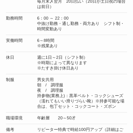
毎月末〆翌月 20日払い（20日が土日祝の場合
は前日）
勤務時間
6：00 ～ 22：00
中抜け勤務・通し勤務・両方あり シフト制・
時間変動あり
実働時間
6～8時間
※残業あり
休日
週に1日～2日（シフト制）
※時期によって異なります
※たすき掛け休日あり
制服
男女共用
朝 / 調理服
夜 / 調理服
持参物(業務上)：黒革ベルト・コックシューズ
（濡れてもいい滑りづらい靴）※持参可能な場
合は、包丁セット・コックコート・ズボン
職場環境
年齢層 20～50才
備考
リピーター特典で時給100円アップ（詳細はご