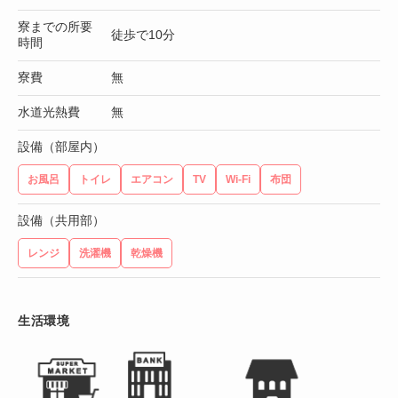
寮までの所要
徒歩で10分
時間
寮費
無
水道光熱費
無
設備（部屋内）
お風呂
トイレ
エアコン
TV
Wi-Fi
布団
設備（共用部）
レンジ
洗濯機
乾燥機
生活環境