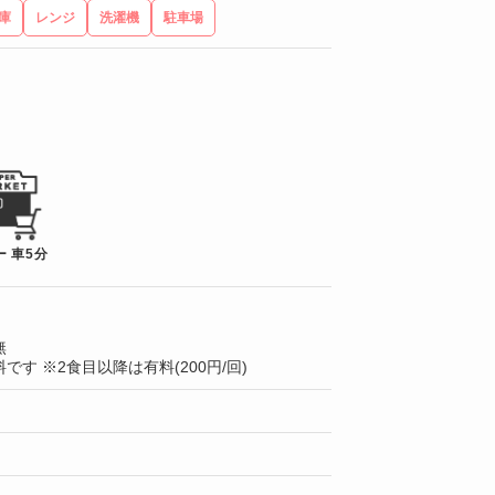
庫
レンジ
洗濯機
駐車場
 車5分
無
です ※2食目以降は有料(200円/回)