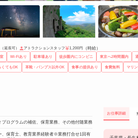
（時給）
月（延長可）
アトラクションスタッフ
1,200円
室
Wi-Fiあり
駐車場あり
徒歩圏内にコンビニ
東京へ2時間圏内
るくてもOK
革靴・パンプス以外OK
食事の提供あり
食費無料
マリン
お仕事詳細
ィプログラムの補佐、保育業務、その他付随業務
ー、保育士、教育業界経験者※業務打合せ1回有
千葉県・長生