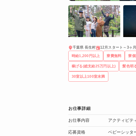
千葉県 長生村
12月スタート～3ヶ
時給1,200円以上
寮費無料
寮個
稼げる(総支給25万円以上)
髪色明
30室以上100室未満
お仕事詳細
お仕事内容
アクティビテ
応募資格
ベビーシッタ