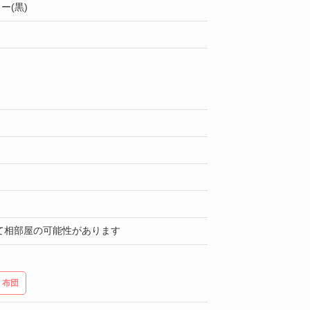
ー(黒)
て相部屋の可能性があります
布団