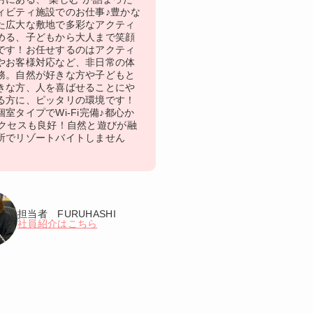
ィビティ施設でのお仕事♪豊かな
た広大な敷地で多彩なアクティ
める、子どもから大人まで笑顔
です！お任せするのはアクティ
やお客様対応など、非日常の体
務。自然が好きな方や子どもと
きな方、人を喜ばせることにや
る方に、ピッタリの環境です！
室タイプでWi-Fi完備♪都心か
アクセスも良好！自然と遊びが融
所でリゾートバイトしません
担当者 FURUHASHI
社員紹介はこちら