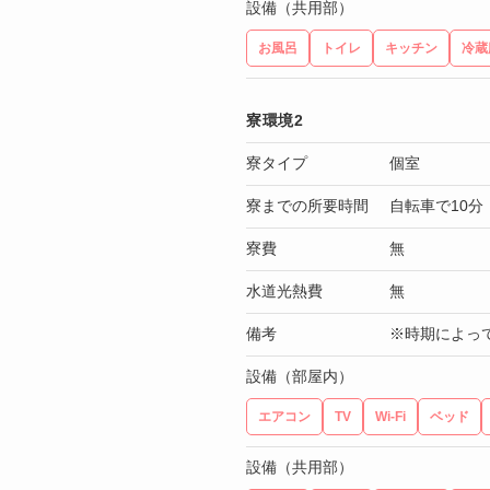
設備（共用部）
お風呂
トイレ
キッチン
冷蔵
寮環境2
寮タイプ
個室
寮までの所要時間
自転車で10分
寮費
無
水道光熱費
無
備考
※時期によっ
設備（部屋内）
エアコン
TV
Wi-Fi
ベッド
設備（共用部）