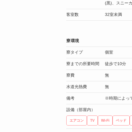
(黒)、スニーカ
客室数
32室未満
寮環境
寮タイプ
個室
寮までの所要時間
徒歩で10分
寮費
無
水道光熱費
無
備考
※時期によっ
設備（部屋内）
エアコン
TV
Wi-Fi
ベッド