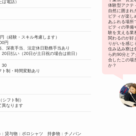
たは電話）
体験型アクテ
自然に囲まれ
ビティが楽し
あふれる場所
ビティの準備
験を支える業
00円（経験・スキル考慮します）
関わるのが好
00円
りがいを感じ
当、深夜手当、法定休日勤務手当あり
住み込み寮は個
20日払い（20日が土日祝の場合は前日）
ら約90分と
合したこの場
：30
か？
フト制・時間変動あり
（シフト制）
て異なります
上)：貸与物：ポロシャツ 持参物：チノパン