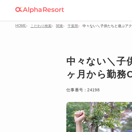
HOME
こだわり検索
関東
千葉県
中々ない＼子供たちと遊ぶアク
中々ない＼子
ヶ月から勤務O
仕事番号：
24198