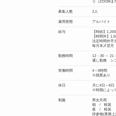
り（ZOOMま
募集人数
2人
雇用形態
アルバイト
給与
【時給】1,2
【時間外】1,5
法定時間外手
毎月末〆翌月 
勤務時間
12：30 ～ 21
通し勤務 シ
実働時間
4～8時間
※残業あり
休日
月に4日～8日
※時期によっ
制服
男女共用
朝 / 軽装
夜 / 軽装
持参物(業務