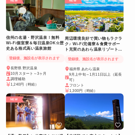
信州の名湯・野沢温泉！無料
周辺環境良好で買い物もラクラ
Wi-Fi個室寮＆毎日温泉OK☆歴
ク♪ Wi-Fi完備寮＆食費サポー
史ある格式高い温泉旅館
ト充実のあわら温泉リゾートバ
イト
登録後、施設名が表示されます
登録後、施設名が表示されます
長野県 野沢温泉
福井県 あわら温泉
10月スタート～3ヶ月
9月上中旬～1月11日以上（延長
調理補助
可）
1,240円
（時給）
フロント
1,300円
（時給）