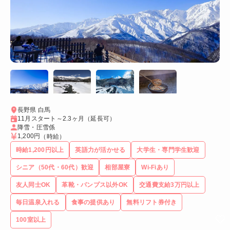
長野県 白馬
11月スタート～2.3ヶ月（延長可）
降雪・圧雪係
1,200円
（時給）
時給1,200円以上
英語力が活かせる
大学生・専門学生歓迎
シニア（50代・60代）歓迎
相部屋寮
Wi-Fiあり
友人同士OK
革靴・パンプス以外OK
交通費支給3万円以上
毎日温泉入れる
食事の提供あり
無料リフト券付き
100室以上