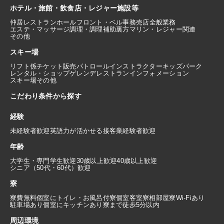
ホテル・旅館・飲食店・レジャー施設等
仲居
レストランホール
フロント・ベル
事務
売店
全般業務
エステ・マッサージ
調理・調理補助
裏方
マリン・レジャー関連
その他
スキー場
リフト係
チケット販売
パトロール
インストラクター
キッズパーク
レンタル・ショップ
ゲレンデレストラン
インフォメーション
スキー場その他
こだわり条件から探す
経験
未経験者歓迎
英語力が活かせる
接客業経験者歓迎
年齢
大学生・専門学生歓迎
30歳以上歓迎
40歳以上歓迎
シニア（50代・60代）歓迎
寮
寮費無料
個室にトイレ・お風呂付
寮個室
客室寮
相部屋寮
Wi-Fiあり
駐車場あり
個室にキッチンあり
寮まで徒歩5分以内
周辺環境