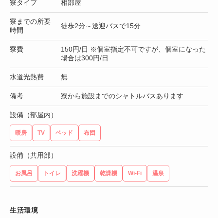
寮タイプ
相部屋
寮までの所要
徒歩2分～送迎バスで15分
時間
寮費
150円/日 ※個室指定不可ですが、個室になった
場合は300円/日
水道光熱費
無
備考
寮から施設までのシャトルバスあります
設備（部屋内）
暖房
TV
ベッド
布団
設備（共用部）
お風呂
トイレ
洗濯機
乾燥機
Wi-Fi
温泉
生活環境