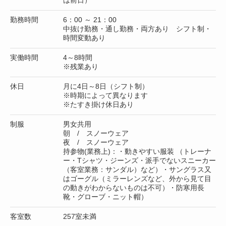
勤務時間
6：00 ～ 21：00
中抜け勤務・通し勤務・両方あり シフト制・
時間変動あり
実働時間
4～8時間
※残業あり
休日
月に4日～8日（シフト制）
※時期によって異なります
※たすき掛け休日あり
制服
男女共用
朝 / スノーウェア
夜 / スノーウェア
持参物(業務上)：・動きやすい服装 （トレーナ
ー・Tシャツ・ジーンズ・派手でないスニーカー
（客室業務：サンダル）など）・サングラス又
はゴーグル（ミラーレンズなど、外から見て目
の動きがわからないものは不可）・防寒用長
靴・グローブ・ニット帽）
客室数
257室未満