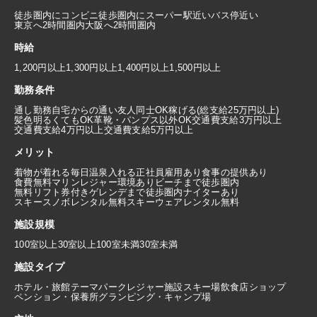
徒歩圏内にコンビニ
徒歩圏内にスーパー
駅近い
バス停近い
東京へ2時間圏内
大阪へ2時間圏内
時給
1,200円以上
1,300円以上
1,400円以上
1,500円以上
勤務条件
通し勤務
自宅からの通い
友人同士OK
稼げる(総支給25万円以上)
髪色明るくてもOK
革靴・パンプス以外OK
交通費支給3万円以上
交通費支給4万円以上
交通費支給5万円以上
メリット
着物が着れる
毎日温泉入れる
正社員雇用あり
食事の提供あり
食費無料
マリンレジャー環境あり
ビーチまで徒歩圏内
無料リフト券付き
ゲレンデまで徒歩圏内
ナイターあり
スキースノボレンタル無料
スキーウェアレンタル無料
施設規模
100室以上
30室以上100室未満
30室未満
施設タイプ
ホテル・旅館
テーマパーク
レジャー施設
スキー場
飲食店
ショップ
ペンション・保養所
グランピング・キャンプ場