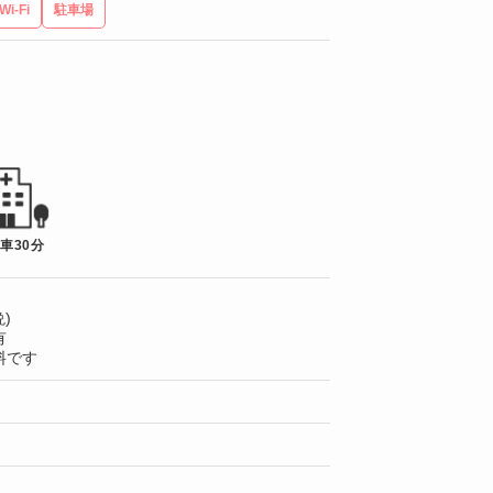
Wi-Fi
駐車場
 車30分
)
有
料です