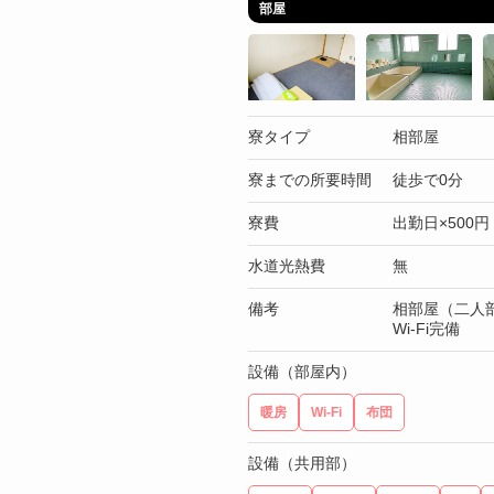
部屋
寮タイプ
相部屋
寮までの所要時間
徒歩で0分
寮費
出勤日×500円
水道光熱費
無
備考
相部屋（二人部
Wi-Fi完備
設備（部屋内）
暖房
Wi-Fi
布団
設備（共用部）