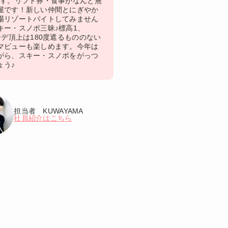
です。リフト券・食事がなんと無
屋です！新しい仲間とにぎやか
場リゾートバイトしてみません
キー・スノボ三昧♪標高1、
ンデ頂上は180度遮るもののない
マビューも楽しめます。今年は
がら、スキー・スノボをがっつ
ょう♪
担当者 KUWAYAMA
社員紹介はこちら