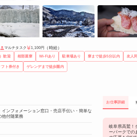
（時給）
マルチタスク
1,100円
代）歓迎
相部屋寮
Wi-Fiあり
駐車場あり
寮まで徒歩5分以内
友人同
リフト券付き
ゲレンデまで徒歩圏内
お仕事詳細
・インフォメーション窓口・売店手伝い・簡単な
の他付随業務
岐阜県高鷲！
！
ーパークでの