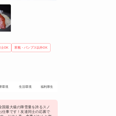
士OK
革靴・パンプス以外OK
寮環境
生活環境
福利厚生
全国最大級の降雪量を誇るスノ
お仕事です！友達同士の応募で