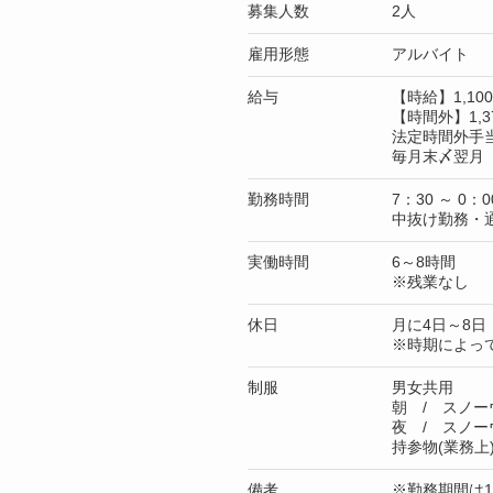
募集人数
2人
雇用形態
アルバイト
給与
【時給】1,1
【時間外】1,3
法定時間外手
毎月末〆翌月 
勤務時間
7：30 ～ 0：0
中抜け勤務・
実働時間
6～8時間
※残業なし
休日
月に4日～8日
※時期によっ
制服
男女共用
朝 / スノー
夜 / スノー
持参物(業務
備考
※勤務期間は