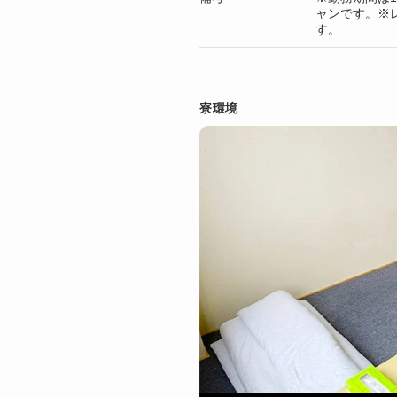
ャンです。※レン
す。
寮環境