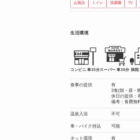
お風呂
トイレ
洗濯機
TV
生活環境
コンビニ 車15分
スーパー 車30分
病院
食事の提供
有
3食(朝・昼・晩
休日の提供：
備考：食費無
温泉入浴
不可
車・バイク持込
可能
ネット環境
有