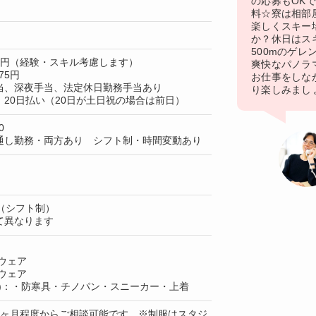
の応募もOK
料☆寮は相部
楽しくスキー
か？休日はス
500mのゲレ
00円（経験・スキル考慮します）
爽快なパノラ
75円
お仕事をしな
当、深夜手当、法定休日勤務手当あり
り楽しみまし
20日払い（20日が土日祝の場合は前日）
0
通し勤務・両方あり シフト制・時間変動あり
（シフト制）
て異なります
ウェア
ウェア
上)：・防寒具・チノパン・スニーカー・上着
1ヶ月程度からご相談可能です ※制服はスタジ