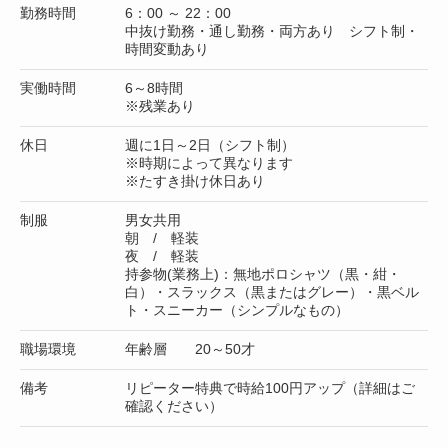
勤務時間
6：00 ～ 22：00
中抜け勤務・通し勤務・両方あり シフト制・
時間変動あり
実働時間
6～8時間
※残業あり
休日
週に1日～2日（シフト制）
※時期によって異なります
※たすき掛け休日あり
制服
男女共用
朝 / 軽装
夜 / 軽装
持参物(業務上)：無地ポロシャツ（黒・紺・
白）・スラックス（黒またはグレー）・黒ベル
ト・スニーカー（シンプルなもの）
職場環境
年齢層 20～50才
備考
リピーター特典で時給100円アップ（詳細はご
確認ください）