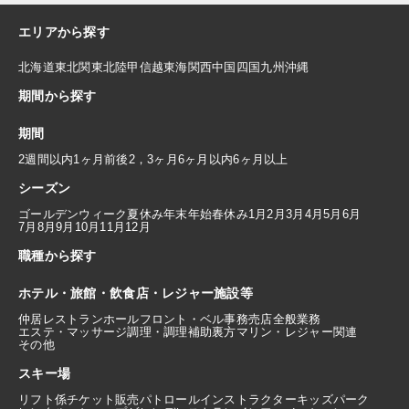
エリアから探す
北海道
東北
関東
北陸
甲信越
東海
関西
中国
四国
九州
沖縄
期間から探す
期間
2週間以内
1ヶ月前後
2，3ヶ月
6ヶ月以内
6ヶ月以上
シーズン
ゴールデンウィーク
夏休み
年末年始
春休み
1月
2月
3月
4月
5月
6月
7月
8月
9月
10月
11月
12月
職種から探す
ホテル・旅館・飲食店・レジャー施設等
仲居
レストランホール
フロント・ベル
事務
売店
全般業務
エステ・マッサージ
調理・調理補助
裏方
マリン・レジャー関連
その他
スキー場
リフト係
チケット販売
パトロール
インストラクター
キッズパーク