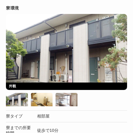
寮環境
外観
寮タイプ
相部屋
寮までの所要
徒歩で10分