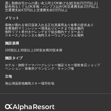
通し勤務
自宅からの通い
友人同士OK
稼げる(総支給25万円以上)
髪色明るくてもOK
革靴・パンプス以外OK
交通費支給3万円以上
交通費支給4万円以上
交通費支給5万円以上
メリット
着物が着れる
毎日温泉入れる
正社員雇用あり
食事の提供あり
食費無料
マリンレジャー環境あり
ビーチまで徒歩圏内
無料リフト券付き
ゲレンデまで徒歩圏内
ナイターあり
スキースノボレンタル無料
スキーウェアレンタル無料
施設規模
100室以上
30室以上100室未満
30室未満
施設タイプ
ホテル・旅館
テーマパーク
レジャー施設
スキー場
飲食店
ショップ
ペンション・保養所
グランピング・キャンプ場
立地
海
山
湖
温泉地
離島
スキー場
市街地