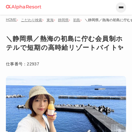
HOME
こだわり検索
東海
静岡県
初島
＼静岡県／熱海の初島に佇む
＼静岡県／熱海の初島に佇む会員制ホ
テルで短期の高時給リゾートバイト✨
仕事番号：
22937