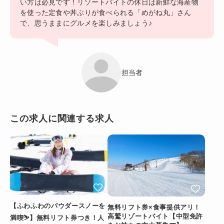
い方は必見です！リゾートバイトの休日は新鮮な海産物
を使った定食や丼ぶりが食べられる「めがね丸」さん
で、思うままにグルメを楽しみましょう♪
担当者
この求人に関連する求人
【ふわふわのパウダースノーを
無料リフト券×食事提供アリ！
高鷲リゾートバイト【中型免許
満喫⛷️】無料リフト券つき！人