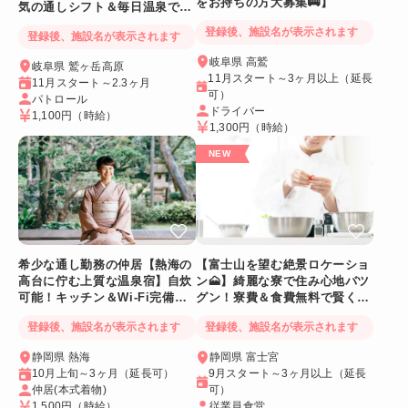
をお持ちの方大募集🚌】
気の通しシフト＆毎日温泉でリ
フレッシュ
登録後、施設名が表示されます
登録後、施設名が表示されます
岐阜県 高鷲
岐阜県 鷲ヶ岳高原
11月スタート～3ヶ月以上（延長
11月スタート～2.3ヶ月
可）
パトロール
ドライバー
1,100円
（時給）
1,300円
（時給）
希少な通し勤務の仲居【熱海の
【富士山を望む絶景ロケーショ
高台に佇む上質な温泉宿】自炊
ン🗻】綺麗な寮で住み心地バツ
可能！キッチン＆Wi-Fi完備！
グン！寮費＆食費無料で賢く稼
個室寮
げる人気求人
登録後、施設名が表示されます
登録後、施設名が表示されます
静岡県 熱海
静岡県 富士宮
10月上旬～3ヶ月（延長可）
9月スタート～3ヶ月以上（延長
仲居(本式着物)
可）
1,500円
（時給）
従業員食堂