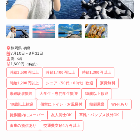
静岡県 初島
7月10日～8月31日
洗い場
1,600円
（時給）
時給1,500円以上
時給1,400円以上
時給1,300円以上
時給1,200円以上
シニア（50代・60代）歓迎
寮費無料
未経験者歓迎
大学生・専門学生歓迎
30歳以上歓迎
40歳以上歓迎
個室にトイレ・お風呂付
相部屋寮
Wi-Fiあり
徒歩圏内にスーパー
友人同士OK
革靴・パンプス以外OK
食事の提供あり
交通費支給4万円以上