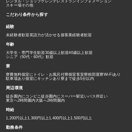
レンタル・ショップ
ゲレンデレストラン
インフォメーション
スキー場その他
こだわり条件から探す
経験
未経験者歓迎
英語力が活かせる
接客業経験者歓迎
年齢
大学生・専門学生歓迎
30歳以上歓迎
40歳以上歓迎
シニア（50代・60代）歓迎
寮
寮費無料
個室にトイレ・お風呂付
寮個室
客室寮
相部屋寮
Wi-Fiあり
駐車場あり
個室にキッチンあり
寮まで徒歩5分以内
周辺環境
徒歩圏内にコンビニ
徒歩圏内にスーパー
駅近い
バス停近い
東京へ2時間圏内
大阪へ2時間圏内
時給
1,200円以上
1,300円以上
1,400円以上
1,500円以上
勤務条件