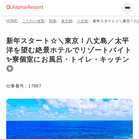
HOME
こだわり検索
関東
東京都
八丈島
新年スタート☆＼東京！八
新年スタート☆＼東京！八丈島／太平
洋を望む絶景ホテルでリゾートバイト
✨寮個室にお風呂・トイレ・キッチン
◎
仕事番号：
17897