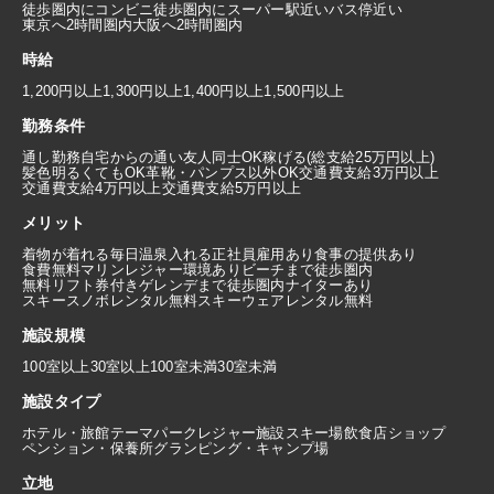
徒歩圏内にコンビニ
徒歩圏内にスーパー
駅近い
バス停近い
東京へ2時間圏内
大阪へ2時間圏内
時給
1,200円以上
1,300円以上
1,400円以上
1,500円以上
勤務条件
通し勤務
自宅からの通い
友人同士OK
稼げる(総支給25万円以上)
髪色明るくてもOK
革靴・パンプス以外OK
交通費支給3万円以上
交通費支給4万円以上
交通費支給5万円以上
メリット
着物が着れる
毎日温泉入れる
正社員雇用あり
食事の提供あり
食費無料
マリンレジャー環境あり
ビーチまで徒歩圏内
無料リフト券付き
ゲレンデまで徒歩圏内
ナイターあり
スキースノボレンタル無料
スキーウェアレンタル無料
施設規模
100室以上
30室以上100室未満
30室未満
施設タイプ
ホテル・旅館
テーマパーク
レジャー施設
スキー場
飲食店
ショップ
ペンション・保養所
グランピング・キャンプ場
立地