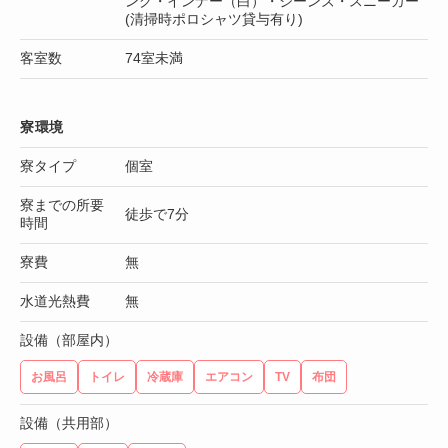
ング・インナー（白）・ジーンズ・スニーカー
(清掃時ポロシャツ貸与有り)
客室数
74室未満
寮環境
寮タイプ
個室
寮までの所要
徒歩で7分
時間
寮費
無
水道光熱費
無
設備（部屋内）
お風呂
トイレ
冷蔵庫
エアコン
TV
布団
設備（共用部）