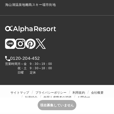
海
山
湖
温泉地
離島
スキー場
市街地
0120-204-452
営業時間
月～金
9：30～19：00
祝・土
9：30～18：00
日曜
定休
サイトマップ
プライバシーポリシー
利用規約
会社概要
社員紹介
外国人求職者の皆様
お問合せ
人材をお探しの企業様
現在募集していません
Copyright © ALPHA STAFF Co.,Ltd. All Rights Reserved.