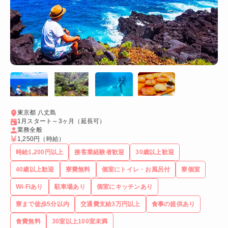
東京都 八丈島
1月スタート～3ヶ月（延長可）
業務全般
1,250円
（時給）
時給1,200円以上
接客業経験者歓迎
30歳以上歓迎
40歳以上歓迎
寮費無料
個室にトイレ・お風呂付
寮個室
Wi-Fiあり
駐車場あり
個室にキッチンあり
寮まで徒歩5分以内
交通費支給3万円以上
食事の提供あり
食費無料
30室以上100室未満