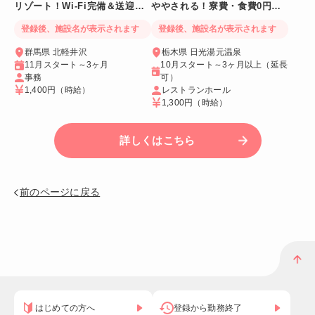
リゾート！Wi-Fi完備＆送迎バ
ややされる！寮費・食費0円！
スあり
Wi-Fi個室寮
登録後、施設名が表示されます
登録後、施設名が表示されます
群馬県 北軽井沢
栃木県 日光湯元温泉
11月スタート～3ヶ月
10月スタート～3ヶ月以上（延長
事務
可）
1,400円
（時給）
レストランホール
1,300円
（時給）
詳しくはこちら
前のページに戻る
はじめての方へ
登録から勤務終了