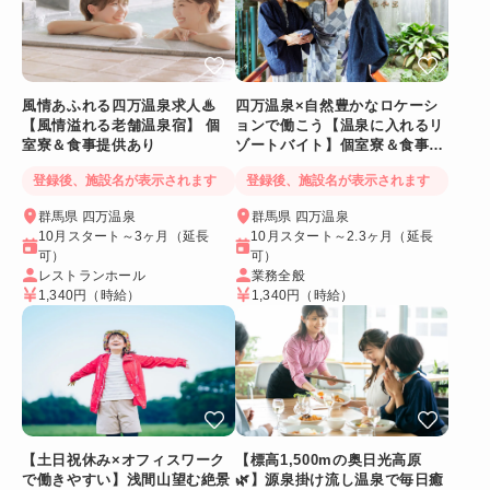
風情あふれる四万温泉求人♨
四万温泉×自然豊かなロケーシ
【風情溢れる老舗温泉宿】 個
ョンで働こう【温泉に入れるリ
室寮＆食事提供あり
ゾートバイト】個室寮＆食事提
供あり◎
登録後、施設名が表示されます
登録後、施設名が表示されます
群馬県 四万温泉
群馬県 四万温泉
10月スタート～3ヶ月（延長
10月スタート～2.3ヶ月（延長
可）
可）
レストランホール
業務全般
1,340円
（時給）
1,340円
（時給）
【土日祝休み×オフィスワーク
【標高1,500mの奥日光高原
で働きやすい】浅間山望む絶景
🌿】源泉掛け流し温泉で毎日癒