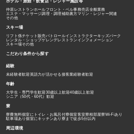
ホテル・旅館・飲食店・レジャー施設等
仲居
レストランホール
フロント・ベル
事務
売店
全般業務
エステ・マッサージ
調理・調理補助
裏方
マリン・レジャー関連
その他
スキー場
リフト係
チケット販売
パトロール
インストラクター
キッズパーク
レンタル・ショップ
ゲレンデレストラン
インフォメーション
スキー場その他
こだわり条件から探す
経験
未経験者歓迎
英語力が活かせる
接客業経験者歓迎
年齢
大学生・専門学生歓迎
30歳以上歓迎
40歳以上歓迎
シニア（50代・60代）歓迎
寮
寮費無料
個室にトイレ・お風呂付
寮個室
客室寮
相部屋寮
Wi-Fiあり
駐車場あり
個室にキッチンあり
寮まで徒歩5分以内
周辺環境