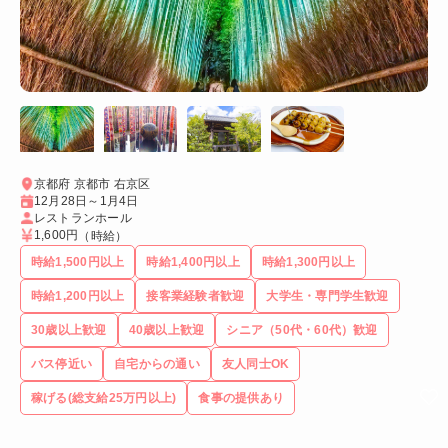
京都府 京都市 右京区
12月28日～1月4日
レストランホール
1,600円
（時給）
時給1,500円以上
時給1,400円以上
時給1,300円以上
時給1,200円以上
接客業経験者歓迎
大学生・専門学生歓迎
30歳以上歓迎
40歳以上歓迎
シニア（50代・60代）歓迎
バス停近い
自宅からの通い
友人同士OK
稼げる(総支給25万円以上)
食事の提供あり