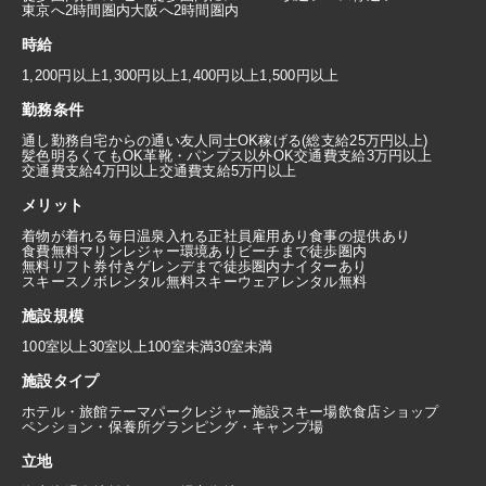
東京へ2時間圏内
大阪へ2時間圏内
時給
1,200円以上
1,300円以上
1,400円以上
1,500円以上
勤務条件
通し勤務
自宅からの通い
友人同士OK
稼げる(総支給25万円以上)
髪色明るくてもOK
革靴・パンプス以外OK
交通費支給3万円以上
交通費支給4万円以上
交通費支給5万円以上
メリット
着物が着れる
毎日温泉入れる
正社員雇用あり
食事の提供あり
食費無料
マリンレジャー環境あり
ビーチまで徒歩圏内
無料リフト券付き
ゲレンデまで徒歩圏内
ナイターあり
スキースノボレンタル無料
スキーウェアレンタル無料
施設規模
100室以上
30室以上100室未満
30室未満
施設タイプ
ホテル・旅館
テーマパーク
レジャー施設
スキー場
飲食店
ショップ
ペンション・保養所
グランピング・キャンプ場
立地