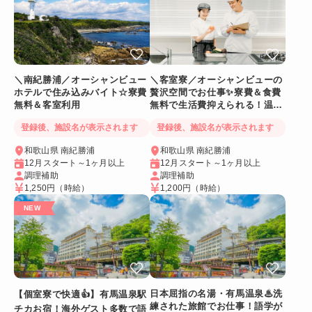
＼南紀勝浦／オーシャンビュー
＼客室寮／オーシャンビューの
ホテルで住み込みバイト☆寮費
贅沢空間でお仕事✨寮費＆食費
無料＆客室利用
無料で生活費抑えられる！温泉
に入れるリゾートバイト
登録後、施設名が表示されます
登録後、施設名が表示されます
和歌山県 南紀勝浦
和歌山県 南紀勝浦
12月スタート～1ヶ月以上
12月スタート～1ヶ月以上
調理補助
調理補助
1,250円
（時給）
1,200円
（時給）
日本屈指の名湯・有馬温泉♨洗
【個室寮で快適👍】有馬温泉駅
練された旅館でお仕事！語学が
チカお宿！海外ゲスト多数で語