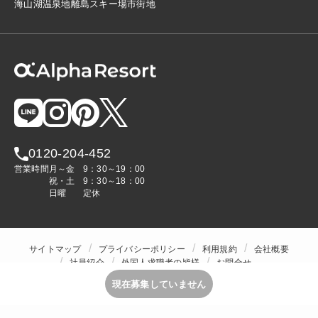
海
山
湖
温泉地
離島
スキー場
市街地
0120-204-452
営業時間
月～金
9：30～19：00
祝・土
9：30～18：00
日曜
定休
サイトマップ
プライバシーポリシー
利用規約
会社概要
社員紹介
外国人求職者の皆様
お問合せ
人材をお探しの企業様
現在募集していません
Copyright © ALPHA STAFF Co.,Ltd. All Rights Reserved.