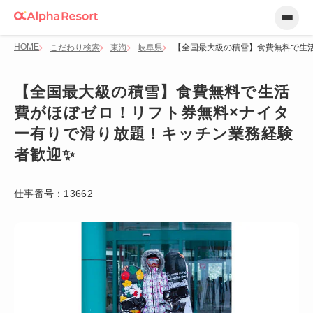
HOME
こだわり検索
東海
岐阜県
【全国最大級の積雪】食費無料で生
【全国最大級の積雪】食費無料で生活
費がほぼゼロ！リフト券無料×ナイタ
ー有りで滑り放題！キッチン業務経験
者歓迎✨
仕事番号：
13662