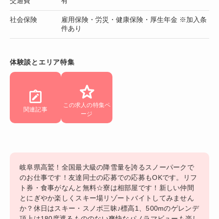
交通費
有
社会保険
雇用保険・労災・健康保険・厚生年金 ※加入条
件あり
体験談とエリア特集
この求人の特集ペ
関連記事
ージ
岐阜県高鷲！全国最大級の降雪量を誇るスノーパークで
のお仕事です！友達同士の応募での応募もOKです。リフ
ト券・食事がなんと無料☆寮は相部屋です！新しい仲間
とにぎやか楽しくスキー場リゾートバイトしてみません
か？休日はスキー・スノボ三昧♪標高1、500mのゲレンデ
頂上は180度遮るもののない爽快なパノラマビューも楽し