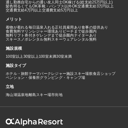
通し勤務
自宅からの通い
友人同士OK
稼げる(総支給25万円以上)
髪色明るくてもOK
革靴・パンプス以外OK
交通費支給3万円以上
交通費支給4万円以上
交通費支給5万円以上
メリット
着物が着れる
毎日温泉入れる
正社員雇用あり
食事の提供あり
食費無料
マリンレジャー環境あり
ビーチまで徒歩圏内
無料リフト券付き
ゲレンデまで徒歩圏内
ナイターあり
スキースノボレンタル無料
スキーウェアレンタル無料
施設規模
100室以上
30室以上100室未満
30室未満
施設タイプ
ホテル・旅館
テーマパーク
レジャー施設
スキー場
飲食店
ショップ
ペンション・保養所
グランピング・キャンプ場
立地
海
山
湖
温泉地
離島
スキー場
市街地