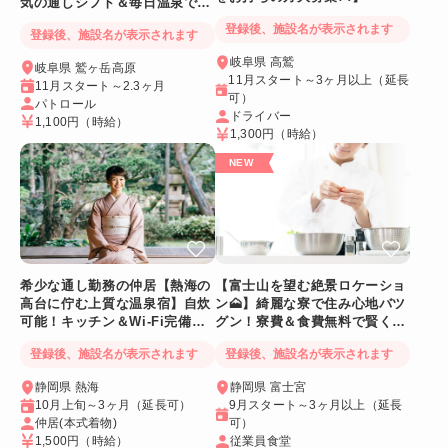
気の通しシフト＆毎日温泉でリ
フレッシュ
登録後、施設名が表示されます
登録後、施設名が表示されます
岐阜県 高鷲
岐阜県 鷲ヶ岳高原
11月スタート～3ヶ月以上（延長
11月スタート～2.3ヶ月
可）
パトロール
ドライバー
1,100円
（時給）
1,300円
（時給）
希少な通し勤務の仲居【熱海の
【富士山を望む絶景ロケーショ
高台に佇む上質な温泉宿】自炊
ン🗻】綺麗な寮で住み心地バツ
可能！キッチン＆Wi-Fi完備！
グン！寮費＆食費無料で賢く稼
個室寮
げる人気求人
登録後、施設名が表示されます
登録後、施設名が表示されます
静岡県 熱海
静岡県 富士宮
10月上旬～3ヶ月（延長可）
9月スタート～3ヶ月以上（延長
仲居(本式着物)
可）
1,500円
（時給）
従業員食堂