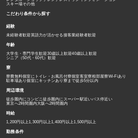
スキー場その他
こだわり条件から探す
経験
未経験者歓迎
英語力が活かせる
接客業経験者歓迎
年齢
大学生・専門学生歓迎
30歳以上歓迎
40歳以上歓迎
シニア（50代・60代）歓迎
寮
寮費無料
個室にトイレ・お風呂付
寮個室
客室寮
相部屋寮
Wi-Fiあり
駐車場あり
個室にキッチンあり
寮まで徒歩5分以内
周辺環境
徒歩圏内にコンビニ
徒歩圏内にスーパー
駅近い
バス停近い
東京へ2時間圏内
大阪へ2時間圏内
時給
1,200円以上
1,300円以上
1,400円以上
1,500円以上
勤務条件