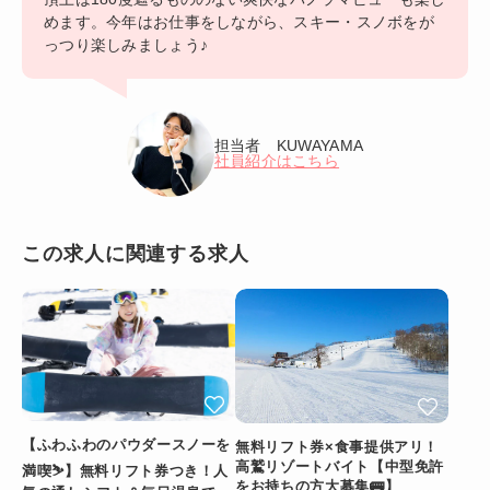
めます。今年はお仕事をしながら、スキー・スノボをが
っつり楽しみましょう♪
担当者 KUWAYAMA
社員紹介はこちら
この求人に関連する求人
【ふわふわのパウダースノーを
無料リフト券×食事提供アリ！
高鷲リゾートバイト【中型免許
満喫⛷️】無料リフト券つき！人
をお持ちの方大募集🚌】