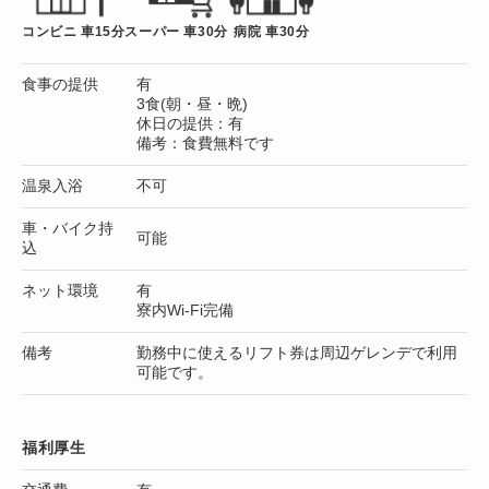
コンビニ 車15分
スーパー 車30分
病院 車30分
食事の提供
有
3食(朝・昼・晩)
休日の提供：有
備考：食費無料です
温泉入浴
不可
車・バイク持
可能
込
ネット環境
有
寮内Wi-Fi完備
備考
勤務中に使えるリフト券は周辺ゲレンデで利用
可能です。
福利厚生