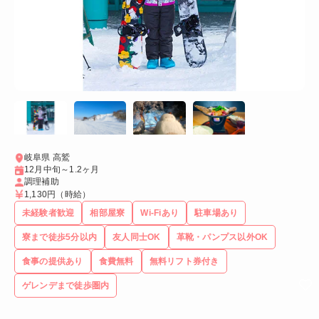
岐阜県 高鷲
12月中旬～1.2ヶ月
調理補助
1,130円
（時給）
未経験者歓迎
相部屋寮
Wi-Fiあり
駐車場あり
寮まで徒歩5分以内
友人同士OK
革靴・パンプス以外OK
食事の提供あり
食費無料
無料リフト券付き
ゲレンデまで徒歩圏内