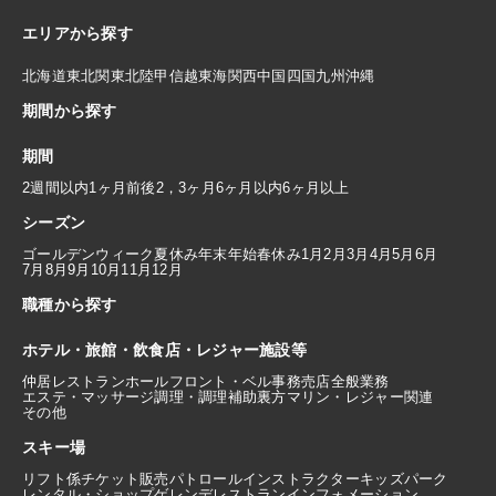
エリアから探す
北海道
東北
関東
北陸
甲信越
東海
関西
中国
四国
九州
沖縄
期間から探す
期間
2週間以内
1ヶ月前後
2，3ヶ月
6ヶ月以内
6ヶ月以上
シーズン
ゴールデンウィーク
夏休み
年末年始
春休み
1月
2月
3月
4月
5月
6月
7月
8月
9月
10月
11月
12月
職種から探す
ホテル・旅館・飲食店・レジャー施設等
仲居
レストランホール
フロント・ベル
事務
売店
全般業務
エステ・マッサージ
調理・調理補助
裏方
マリン・レジャー関連
その他
スキー場
リフト係
チケット販売
パトロール
インストラクター
キッズパーク
レンタル・ショップ
ゲレンデレストラン
インフォメーション