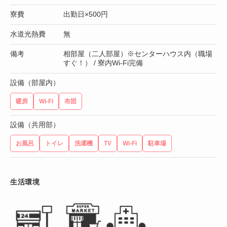
寮費
出勤日×500円
水道光熱費
無
備考
相部屋（二人部屋）※センターハウス内（職場
すぐ！） / 寮内Wi-Fi完備
設備（部屋内）
暖房
Wi-Fi
布団
設備（共用部）
お風呂
トイレ
洗濯機
TV
Wi-Fi
駐車場
生活環境