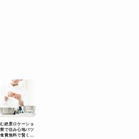
望む絶景ロケーショ
な寮で住み心地バツ
＆食費無料で賢く稼