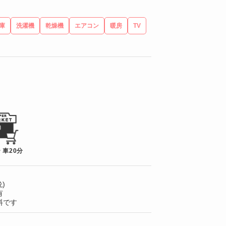
庫
洗濯機
乾燥機
エアコン
暖房
TV
 車20分
)
有
料です