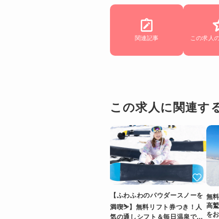
関連記事
この求人
この求人に関連す
【ふわふわのパウダースノーを
無
高
満喫⛷️】無料リフト券つき！人
をお
気の通しシフト＆毎日温泉でリ