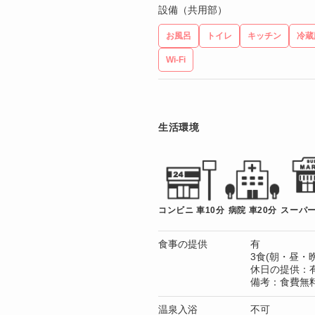
設備（共用部）
お風呂
トイレ
キッチン
冷蔵
Wi-Fi
生活環境
コンビニ 車10分
病院 車20分
スーパー
食事の提供
有
3食(朝・昼・晩
休日の提供：
備考：食費無
温泉入浴
不可