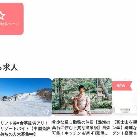
の特集ページ
る求人
希少な通し勤務の仲居【熱海の
【富士山を
料リフト券×食事提供アリ！
高台に佇む上質な温泉宿】自炊
ン🗻】綺麗
鷲リゾートバイト【中型免許
可能！キッチン＆Wi-Fi完備！
グン！寮費
持ちの方大募集🚌】