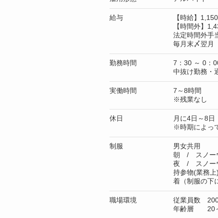
給与
【時給】1,1
【時間外】1,4
法定時間外手
毎月末〆翌月 
勤務時間
7：30 ～ 0：0
中抜け勤務・
実働時間
7～8時間
※残業なし
休日
月に4日～8日
※時期によっ
制服
男女共用
朝 / スノー
夜 / スノー
持参物(業務
着（制服の下
職場環境
従業員数 20
年齢層 20～