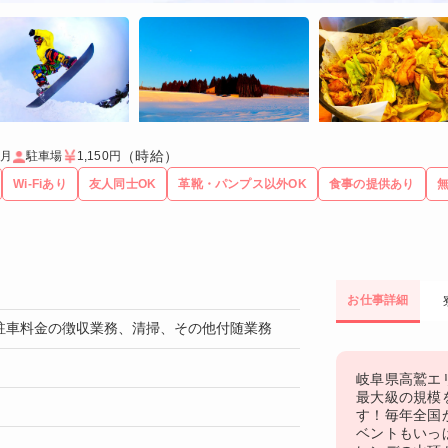
（時給）
ヶ月
駐車場
1,150円
Wi-Fiあり
友人同士OK
革靴・パンプス以外OK
食事の提供あり
お仕事詳細
駐車料金の徴収業務、清掃、その他付随業務
！
岐阜県高鷲エ
最大級の規模
す！毎年全国
ベントもいっ