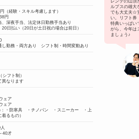
レンデの山頂
ルプスの雄大
50円（経験・スキル考慮します）
でも大丈夫☆
38円
い。リフト券
当、深夜手当、法定休日勤務手当あり
特典いっぱい
20日払い（20日が土日祝の場合は前日）
がら、今年は
ましょう♪
0
通し勤務・両方あり シフト制・時間変動あり
（シフト制）
て異なります
ウェア
ウェア
上)：・防寒具 ・チノパン ・スニーカー ・上
に着るもの）
0人
40才