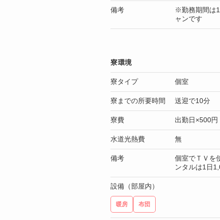
備考
※勤務期間は
ャンです
寮環境
寮タイプ
個室
寮までの所要時間
送迎で10分
寮費
出勤日×500円
水道光熱費
無
備考
個室でＴＶを使
ンタルは1日1,
設備（部屋内）
暖房
布団