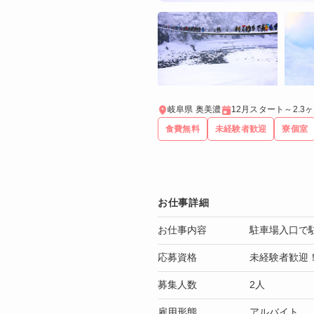
岐阜県 奥美濃
12月スタート～2.3
食費無料
未経験者歓迎
寮個室
お仕事詳細
お仕事内容
駐車場入口で
応募資格
未経験者歓迎
募集人数
2人
雇用形態
アルバイト