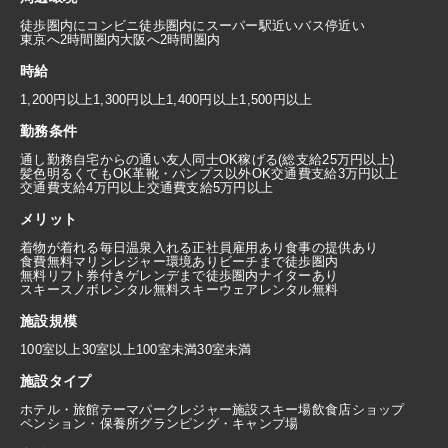
徒歩圏内にコンビニ
徒歩圏内にスーパー
駅近い
バス停近い
東京へ2時間圏内
大阪へ2時間圏内
時給
1,200円以上
1,300円以上
1,400円以上
1,500円以上
勤務条件
通し勤務
自宅からの通い
友人同士OK
稼げる(総支給25万円以上)
髪色明るくてもOK
革靴・パンプス以外OK
交通費支給3万円以上
交通費支給4万円以上
交通費支給5万円以上
メリット
着物が着れる
毎日温泉入れる
正社員雇用あり
食事の提供あり
食費無料
マリンレジャー環境あり
ビーチまで徒歩圏内
無料リフト券付き
ゲレンデまで徒歩圏内
ナイターあり
スキースノボレンタル無料
スキーウェアレンタル無料
施設規模
100室以上
30室以上100室未満
30室未満
施設タイプ
ホテル・旅館
テーマパーク
レジャー施設
スキー場
飲食店
ショップ
ペンション・保養所
グランピング・キャンプ場