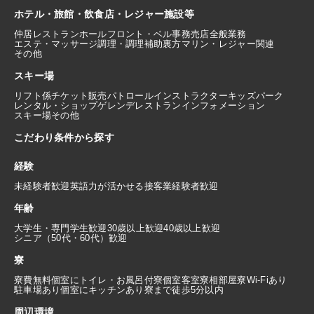
ホテル・旅館・飲食店・レジャー施設等
仲居
レストランホール
フロント・ベル
事務
売店
全般業務
エステ・マッサージ
調理・調理補助
裏方
マリン・レジャー関連
その他
スキー場
リフト係
チケット販売
パトロール
インストラクター
キッズパーク
レンタル・ショップ
ゲレンデレストラン
インフォメーション
スキー場その他
こだわり条件から探す
経験
未経験者歓迎
英語力が活かせる
接客業経験者歓迎
年齢
大学生・専門学生歓迎
30歳以上歓迎
40歳以上歓迎
シニア（50代・60代）歓迎
寮
寮費無料
個室にトイレ・お風呂付
寮個室
客室寮
相部屋寮
Wi-Fiあり
駐車場あり
個室にキッチンあり
寮まで徒歩5分以内
周辺環境