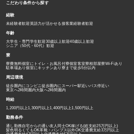
こだわり条件から探す
経験
未経験者歓迎
英語力が活かせる
接客業経験者歓迎
年齢
大学生・専門学生歓迎
30歳以上歓迎
40歳以上歓迎
シニア（50代・60代）歓迎
寮
寮費無料
個室にトイレ・お風呂付
寮個室
客室寮
相部屋寮
Wi-Fiあり
駐車場あり
個室にキッチンあり
寮まで徒歩5分以内
周辺環境
徒歩圏内にコンビニ
徒歩圏内にスーパー
駅近い
バス停近い
東京へ2時間圏内
大阪へ2時間圏内
時給
1,200円以上
1,300円以上
1,400円以上
1,500円以上
勤務条件
通し勤務
自宅からの通い
友人同士OK
稼げる(総支給25万円以上)
髪色明るくてもOK
革靴・パンプス以外OK
交通費支給3万円以上