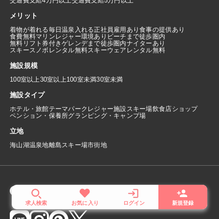
交通費支給4万円以上
交通費支給5万円以上
メリット
着物が着れる
毎日温泉入れる
正社員雇用あり
食事の提供あり
食費無料
マリンレジャー環境あり
ビーチまで徒歩圏内
無料リフト券付き
ゲレンデまで徒歩圏内
ナイターあり
スキースノボレンタル無料
スキーウェアレンタル無料
施設規模
100室以上
30室以上100室未満
30室未満
施設タイプ
ホテル・旅館
テーマパーク
レジャー施設
スキー場
飲食店
ショップ
ペンション・保養所
グランピング・キャンプ場
立地
海
山
湖
温泉地
離島
スキー場
市街地
求人検索
お気に入り
ログイン
新規登録