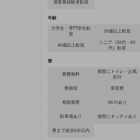
接客業経験者歓迎
年齢
大学生・専門学生歓
30歳以上歓迎
迎
シニア（50代・60
40歳以上歓迎
代）歓迎
寮
個室にトイレ・お風
寮費無料
呂付
寮個室
客室寮
相部屋寮
Wi-Fiあり
駐車場あり
個室にキッチンあり
寮まで徒歩5分以内