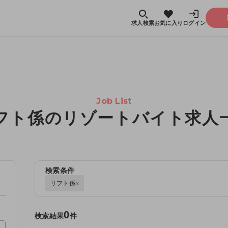
求人検索
お気に入り
ログイン
Job List
フト係のリゾートバイト求人
検索条件
リフト係
0
検索結果
件