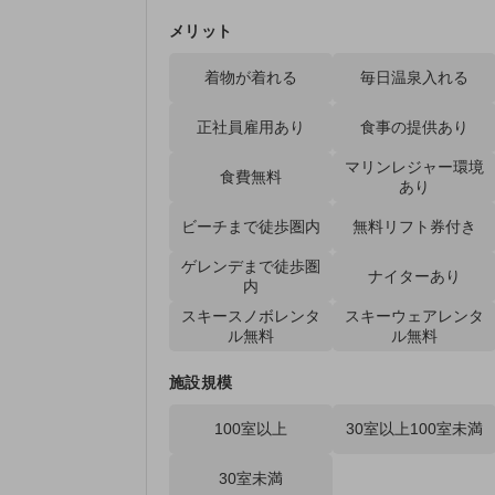
メリット
着物が着れる
毎日温泉入れる
正社員雇用あり
食事の提供あり
マリンレジャー環境
食費無料
あり
ビーチまで徒歩圏内
無料リフト券付き
ゲレンデまで徒歩圏
ナイターあり
内
スキースノボレンタ
スキーウェアレンタ
ル無料
ル無料
施設規模
100室以上
30室以上100室未満
30室未満