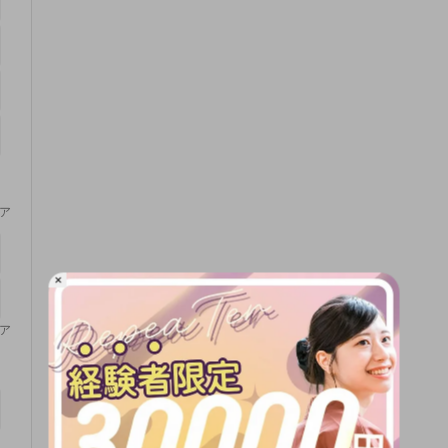
ア
×
ア