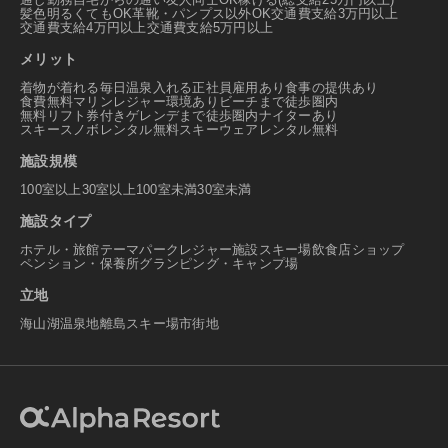
髪色明るくてもOK
革靴・パンプス以外OK
交通費支給3万円以上
交通費支給4万円以上
交通費支給5万円以上
メリット
着物が着れる
毎日温泉入れる
正社員雇用あり
食事の提供あり
食費無料
マリンレジャー環境あり
ビーチまで徒歩圏内
無料リフト券付き
ゲレンデまで徒歩圏内
ナイターあり
スキースノボレンタル無料
スキーウェアレンタル無料
施設規模
100室以上
30室以上100室未満
30室未満
施設タイプ
ホテル・旅館
テーマパーク
レジャー施設
スキー場
飲食店
ショップ
ペンション・保養所
グランピング・キャンプ場
立地
海
山
湖
温泉地
離島
スキー場
市街地