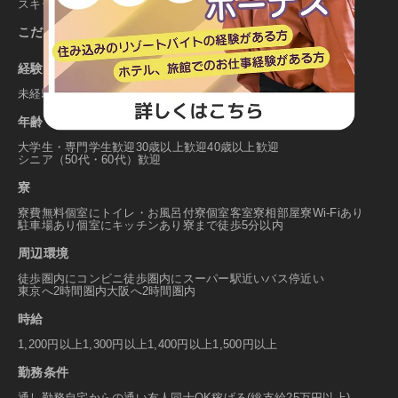
スキー場その他
こだわり条件から探す
経験
未経験者歓迎
英語力が活かせる
接客業経験者歓迎
年齢
大学生・専門学生歓迎
30歳以上歓迎
40歳以上歓迎
シニア（50代・60代）歓迎
寮
寮費無料
個室にトイレ・お風呂付
寮個室
客室寮
相部屋寮
Wi-Fiあり
駐車場あり
個室にキッチンあり
寮まで徒歩5分以内
周辺環境
徒歩圏内にコンビニ
徒歩圏内にスーパー
駅近い
バス停近い
東京へ2時間圏内
大阪へ2時間圏内
時給
1,200円以上
1,300円以上
1,400円以上
1,500円以上
勤務条件
通し勤務
自宅からの通い
友人同士OK
稼げる(総支給25万円以上)