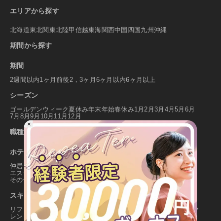
エリアから探す
北海道
東北
関東
北陸
甲信越
東海
関西
中国
四国
九州
沖縄
期間から探す
期間
2週間以内
1ヶ月前後
2，3ヶ月
6ヶ月以内
6ヶ月以上
シーズン
ゴールデンウィーク
夏休み
年末年始
春休み
1月
2月
3月
4月
5月
6月
7月
8月
9月
10月
11月
12月
×
職種から探す
ホテル・旅館・飲食店・レジャー施設等
仲居
レストランホール
フロント・ベル
事務
売店
全般業務
エステ・マッサージ
調理・調理補助
裏方
マリン・レジャー関連
その他
スキー場
リフト係
チケット販売
パトロール
インストラクター
キッズパーク
レンタル・ショップ
ゲレンデレストラン
インフォメーション